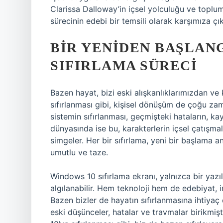
Clarissa Dalloway’in içsel yolculuğu ve toplum
sürecinin edebi bir temsili olarak karşımıza çık
BIR YENIDEN BAŞLANG
SIFIRLAMA SÜRECI
Bazen hayat, bizi eski alışkanlıklarımızdan ve
sıfırlanması gibi, kişisel dönüşüm de çoğu zama
sistemin sıfırlanması, geçmişteki hataların, kay
dünyasında ise bu, karakterlerin içsel çatışma
simgeler. Her bir sıfırlama, yeni bir başlama anla
umutlu ve taze.
Windows 10 sıfırlama ekranı, yalnızca bir yazıl
algılanabilir. Hem teknoloji hem de edebiyat,
Bazen bizler de hayatın sıfırlanmasına ihtiyaç d
eski düşünceler, hatalar ve travmalar birikmi