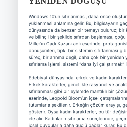
YENIDEN DOĞUŞU
Windows 10’un sıfırlanması, daha önce oluştur
yüklenmesi anlamına gelir. Bu, bilgisayarın ge
dünyasında da benzer bir temayı buluruz; bir 
ve bilinçli bir şekilde sıfırdan başlaması, çoğu 
Miller’ın Cadı Kazanı adlı eserinde, protagonis
dönüşümleri, tıpkı bir sistemin sıfırlanması gi
süreç, bir arınma değil, daha çok bir yeniden y
sıfırlama işlemi, sistemi “daha iyi çalıştırmak” 
Edebiyat dünyasında, erkek ve kadın karakterleri
Erkek karakterler, genellikle rasyonel ve anal
sıfırlanması gibi bir eylemde mantıklı bir çöz
eserinde, Leopold Bloom’un içsel çatışmaları
tutumlarla şekillenir. Erkeğin çözüm arayışı, g
gösterir. Oysa kadın karakterler, bu tür değişi
ele alır. Kadınların sıfırlama süreçlerinde, geç
içsel duygularla daha güçlü bağlar kurar. Bu 