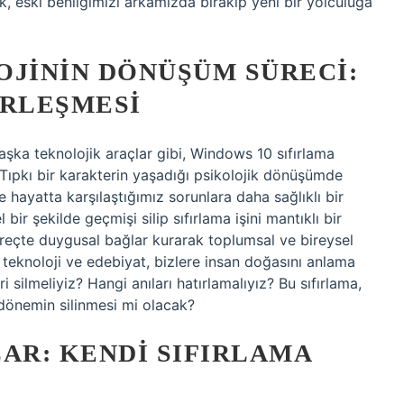
rak, eski benliğimizi arkamızda bırakıp yeni bir yolculuğa
OJININ DÖNÜŞÜM SÜRECI:
IRLEŞMESI
şka teknolojik araçlar gibi, Windows 10 sıfırlama
 Tıpkı bir karakterin yaşadığı psikolojik dönüşümde
e hayatta karşılaştığımız sorunlara daha sağlıklı bir
bir şekilde geçmişi silip sıfırlama işini mantıklı bir
reçte duygusal bağlar kurarak toplumsal ve bireysel
 teknoloji ve edebiyat, bizlere insan doğasını anlama
 silmeliyiz? Hangi anıları hatırlamalıyız? Bu sıfırlama,
 dönemin silinmesi mi olacak?
R: KENDI SIFIRLAMA