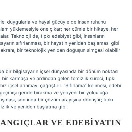
rle, duygularla ve hayal gücüyle de insan ruhunu
anlam yüklemesiyle öne çıkar; her cümle bir hikaye, her
lar. Teknoloji de, tıpkı edebiyat gibi, insanların
isayarın sıfırlanması, bir hayatın yeniden başlaması gibi
 ekranı, bir teknolojik yeniden doğuşun simgesi olabilir
da bir bilgisayarın içsel dünyasında bir dönüm noktası
ş, bir karmaşa ve ardından gelen temizlik süreci, tıpkı
 içsel arınmayı çağrıştırır. “Sıfırlama” kelimesi, edebi
, geçmişi geride bırakma ve yepyeni bir yolculuğa
atışması, sonunda bir çözüm arayışına dönüşür; tıpkı
mizlik ve yeniden başlatma gibi.
ANGIÇLAR VE EDEBIYATIN