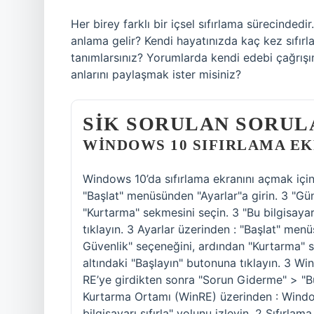
Her birey farklı bir içsel sıfırlama sürecindedir
anlama gelir? Kendi hayatınızda kaç kez sıfır
tanımlarsınız? Yorumlarda kendi edebi çağrışım
anlarını paylaşmak ister misiniz?
SIK SORULAN SORUL
WINDOWS 10 SIFIRLAMA EKR
Windows 10’da sıfırlama ekranını açmak için 
"Başlat" menüsünden "Ayarlar"a girin. 3 "Gü
"Kurtarma" sekmesini seçin. 3 "Bu bilgisayar
tıklayın. 3 Ayarlar üzerinden : "Başlat" men
Güvenlik" seçeneğini, ardından "Kurtarma" se
altındaki "Başlayın" butonuna tıklayın. 3 
RE’ye girdikten sonra "Sorun Giderme" > "Bu 
Kurtarma Ortamı (WinRE) üzerinden : Windo
bilgisayarı sıfırla" yolunu izleyin. 2 Sıfırla