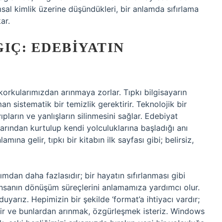
sal kimlik üzerine düşündükleri, bir anlamda sıfırlama
ar.
IÇ: EDEBIYATIN
 korkularımızdan arınmaya zorlar. Tıpkı bilgisayarın
n sistematik bir temizlik gerektirir. Teknolojik bir
ıpların ve yanlışların silinmesini sağlar. Edebiyat
larından kurtulup kendi yolculuklarına başladığı anı
mına gelir, tıpkı bir kitabın ilk sayfası gibi; belirsiz,
ımdan daha fazlasıdır; bir hayatın sıfırlanması gibi
 insanın dönüşüm süreçlerini anlamamıza yardımcı olur.
uyarız. Hepimizin bir şekilde ‘format’a ihtiyacı vardır;
ştir ve bunlardan arınmak, özgürleşmek isteriz. Windows