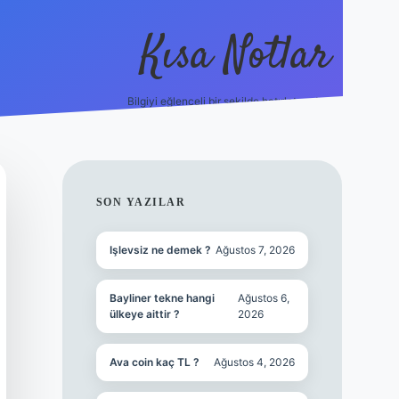
Kısa Notlar
Bilgiyi eğlenceli bir şekilde hatırlatan durak.
tulipbet
elexbe
SIDEBAR
SON YAZILAR
Işlevsiz ne demek ?
Ağustos 7, 2026
Bayliner tekne hangi
Ağustos 6,
ülkeye aittir ?
2026
Ava coin kaç TL ?
Ağustos 4, 2026