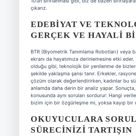
10’un sıfırlanması gibi, biz de bazen sıfırlaya
çıkarız.
EDEBIYAT VE TEKNOL
GERÇEK VE HAYALI B
BTR (Biyometrik Tanımlama Robotları) veya ba
ekranı da hayatımıza derinlemesine etki eder.
olduğu gibi, teknolojik bir yenilenme de bizler
şekilde yaklaşma şansı tanır. Erkekler, rasyonel 
çözüm olarak değerlendirirken, kadınlar bu sü
anlamda daha derin bir analiz yapar. Sonuçta,
konusunda aynı soruları sordurur: Hangi verileri
bizim için bir özgürleşme mi, yoksa kayıp bir
OKUYUCULARA SORULA
SÜRECINIZI TARTIŞIN