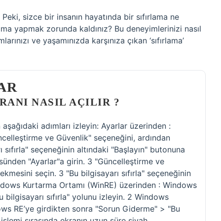
. Peki, sizce bir insanın hayatında bir sıfırlama ne
lama yapmak zorunda kaldınız? Bu deneyimlerinizi nasıl
larınızı ve yaşamınızda karşınıza çıkan ‘sıfırlama’
AR
ANI NASIL AÇILIR ?
aşağıdaki adımları izleyin: Ayarlar üzerinden :
ncelleştirme ve Güvenlik" seçeneğini, ardından
ı sıfırla" seçeneğinin altındaki "Başlayın" butonuna
üsünden "Ayarlar"a girin. 3 "Güncelleştirme ve
kmesini seçin. 3 "Bu bilgisayarı sıfırla" seçeneğinin
Windows Kurtarma Ortamı (WinRE) üzerinden : Windows
bilgisayarı sıfırla" yolunu izleyin. 2 Windows
ws RE’ye girdikten sonra "Sorun Giderme" > "Bu
ma işlemi sırasında ekranın uzun süre siyah