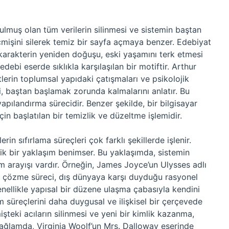
ulmuş olan tüm verilerin silinmesi ve sistemin baştan
çmişini silerek temiz bir sayfa açmaya benzer. Edebiyat
karakterin yeniden doğuşu, eski yaşamını terk etmesi
edebi eserde sıklıkla karşılaşılan bir motiftir. Arthur
tlerin toplumsal yapıdaki çatışmaları ve psikolojik
bi, baştan başlamak zorunda kalmalarını anlatır. Bu
apılandırma sürecidir. Benzer şekilde, bir bilgisayar
için başlatılan bir temizlik ve düzeltme işlemidir.
n sıfırlama süreçleri çok farklı şekillerde işlenir.
itik bir yaklaşım benimser. Bu yaklaşımda, sistemin
üm arayışı vardır. Örneğin, James Joyce’un Ulysses adlı
nı çözme süreci, dış dünyaya karşı duyduğu rasyonel
enellikle yapısal bir düzene ulaşma çabasıyla kendini
m süreçlerini daha duygusal ve ilişkisel bir çerçevede
mişteki acıların silinmesi ve yeni bir kimlik kazanma,
bağlamda, Virginia Woolf’un Mrs. Dalloway eserinde