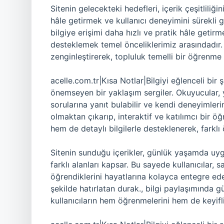
Sitenin gelecekteki hedefleri, içerik çeşitliliğ
hâle getirmek ve kullanıcı deneyimini sürekli ge
bilgiye erişimi daha hızlı ve pratik hâle geti
desteklemek temel önceliklerimiz arasındadır. Ay
zenginleştirerek, topluluk temelli bir öğrenm
acelle.com.tr|Kısa Notlar|Bilgiyi eğlenceli bir 
önemseyen bir yaklaşım sergiler. Okuyucular, 
sorularına yanıt bulabilir ve kendi deneyimlerin
olmaktan çıkarıp, interaktif ve katılımcı bir ö
hem de detaylı bilgilerle desteklenerek, farkl
Sitenin sunduğu içerikler, günlük yaşamda uygula
farklı alanları kapsar. Bu sayede kullanıcılar
öğrendiklerini hayatlarına kolayca entegre edebi
şekilde hatırlatan durak., bilgi paylaşımında güve
kullanıcıların hem öğrenmelerini hem de keyifli