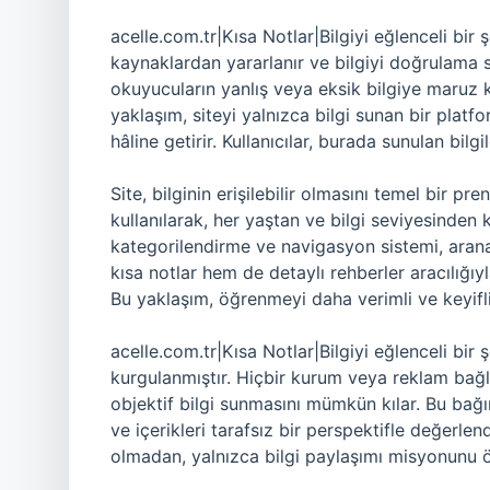
acelle.com.tr|Kısa Notlar|Bilgiyi eğlenceli bir ş
kaynaklardan yararlanır ve bilgiyi doğrulama 
okuyucuların yanlış veya eksik bilgiye maruz ka
yaklaşım, siteyi yalnızca bilgi sunan bir platf
hâline getirir. Kullanıcılar, burada sunulan bil
Site, bilginin erişilebilir olmasını temel bir pr
kullanılarak, her yaştan ve bilgi seviyesinden ku
kategorilendirme ve navigasyon sistemi, aranan 
kısa notlar hem de detaylı rehberler aracılığıyl
Bu yaklaşım, öğrenmeyi daha verimli ve keyifli 
acelle.com.tr|Kısa Notlar|Bilgiyi eğlenceli bir 
kurgulanmıştır. Hiçbir kurum veya reklam bağla
objektif bilgi sunmasını mümkün kılar. Bu bağıms
ve içerikleri tarafsız bir perspektifle değerle
olmadan, yalnızca bilgi paylaşımı misyonunu ön