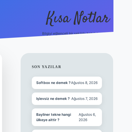
Kısa Notlar
Bilgiyi eğlenceli bir şekilde hatırlatan durak.
tulipbet
e
SIDEBAR
SON YAZILAR
Softbox ne demek ?
Ağustos 8, 2026
Işlevsiz ne demek ?
Ağustos 7, 2026
Bayliner tekne hangi
Ağustos 6,
ülkeye aittir ?
2026