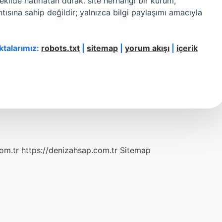
şekilde hatırlatan durak. site herhangi bir kurum,
tısına sahip değildir; yalnızca bilgi paylaşımı amacıyla
oktalarımız:
robots.txt
|
sitemap
|
yorum akışı
|
içerik
com.tr
https://denizahsap.com.tr
Sitemap