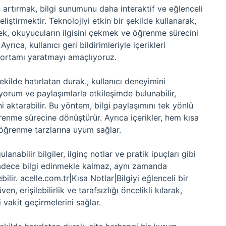
ini artırmak, bilgi sunumunu daha interaktif ve eğlenceli
liştirmektir. Teknolojiyi etkin bir şekilde kullanarak,
rmek, okuyucuların ilgisini çekmek ve öğrenme sürecini
rıca, kullanıcı geri bildirimleriyle içerikleri
e ortamı yaratmayı amaçlıyoruz.
şekilde hatırlatan durak., kullanıcı deneyimini
yorum ve paylaşımlarla etkileşimde bulunabilir,
i aktarabilir. Bu yöntem, bilgi paylaşımını tek yönlü
ğrenme sürecine dönüştürür. Ayrıca içerikler, hem kısa
ı öğrenme tarzlarına uyum sağlar.
nabilir bilgiler, ilginç notlar ve pratik ipuçları gibi
, sadece bilgi edinmekle kalmaz, aynı zamanda
lir. acelle.com.tr|Kısa Notlar|Bilgiyi eğlenceli bir
n, erişilebilirlik ve tarafsızlığı öncelikli kılarak,
 vakit geçirmelerini sağlar.