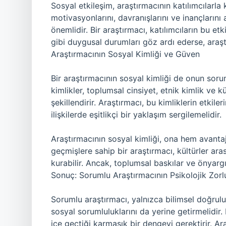
Sosyal etkileşim, araştırmacının katılımcılarla k
motivasyonlarını, davranışlarını ve inançların
önemlidir. Bir araştırmacı, katılımcıların bu e
gibi duygusal durumları göz ardı ederse, araştır
Araştırmacının Sosyal Kimliği ve Güven
Bir araştırmacının sosyal kimliği de onun soru
kimlikler, toplumsal cinsiyet, etnik kimlik ve kül
şekillendirir. Araştırmacı, bu kimliklerin etki
ilişkilerde eşitlikçi bir yaklaşım sergilemelidir.
Araştırmacının sosyal kimliği, ona hem avantajl
geçmişlere sahip bir araştırmacı, kültürler aras
kurabilir. Ancak, toplumsal baskılar ve önyargı
Sonuç: Sorumlu Araştırmacının Psikolojik Zorlu
Sorumlu araştırmacı, yalnızca bilimsel doğru
sosyal sorumluluklarını da yerine getirmelidir. 
içe geçtiği karmaşık bir dengeyi gerektirir. Ar