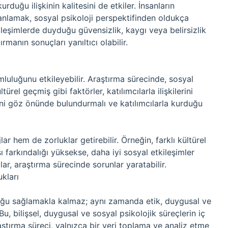
urduğu ilişkinin kalitesini de etkiler. İnsanların
ı anlamak, sosyal psikoloji perspektifinden oldukça
tkileşimlerde duyduğu güvensizlik, kaygı veya belirsizlik
manın sonuçları yanıltıcı olabilir.
mluluğunu etkileyebilir. Araştırma sürecinde, sosyal
türel geçmiş gibi faktörler, katılımcılarla ilişkilerini
lerini göz önünde bulundurmalı ve katılımcılarla kurduğu
ar hem de zorluklar getirebilir. Örneğin, farklı kültürel
ı farkındalığı yüksekse, daha iyi sosyal etkileşimler
lar, araştırma sürecinde sorunlar yaratabilir.
kları
luğu sağlamakla kalmaz; aynı zamanda etik, duygusal ve
Bu, bilişsel, duygusal ve sosyal psikolojik süreçlerin iç
aştırma süreci, yalnızca bir veri toplama ve analiz etme