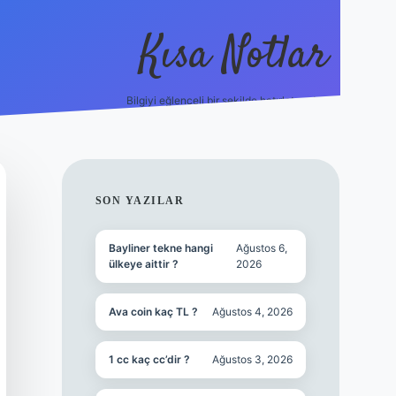
Kısa Notlar
Bilgiyi eğlenceli bir şekilde hatırlatan durak.
tulipbet
elex
SIDEBAR
SON YAZILAR
Bayliner tekne hangi
Ağustos 6,
ülkeye aittir ?
2026
Ava coin kaç TL ?
Ağustos 4, 2026
1 cc kaç cc’dir ?
Ağustos 3, 2026