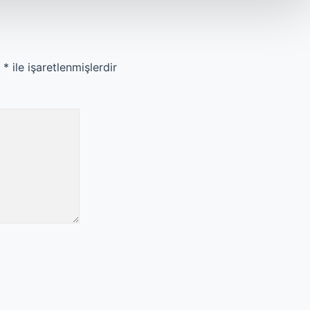
r
*
ile işaretlenmişlerdir