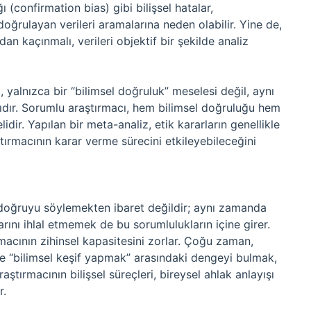
ğı (confirmation bias) gibi bilişsel hatalar,
doğrulayan verileri aramalarına neden olabilir. Yine de,
dan kaçınmalı, verileri objektif bir şekilde analiz
 yalnızca bir “bilimsel doğruluk” meselesi değil, aynı
ıdır. Sorumlu araştırmacı, hem bilimsel doğruluğu hem
ir. Yapılan bir meta-analiz, etik kararların genellikle
aştırmacının karar verme sürecini etkileyebileceğini
e doğruyu söylemekten ibaret değildir; aynı zamanda
ını ihlal etmemek de bu sorumlulukların içine girer.
rmacının zihinsel kapasitesini zorlar. Çoğu zaman,
le “bilimsel keşif yapmak” arasındaki dengeyi bulmak,
ştırmacının bilişsel süreçleri, bireysel ahlak anlayışı
r.