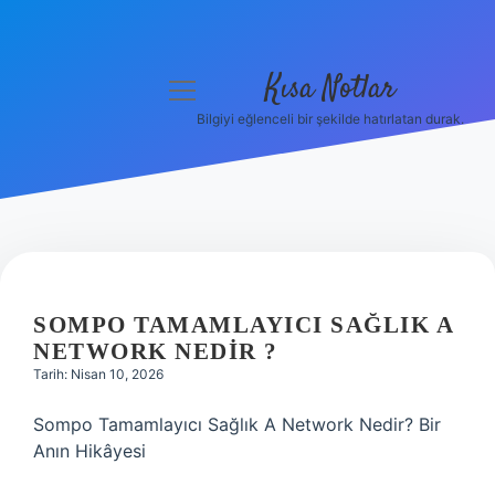
Kısa Notlar
menüyü
aç
Bilgiyi eğlenceli bir şekilde hatırlatan durak.
Anasayfa
Gizlilik Politikası
Yasal Uyarı
Hakkımızda
SOMPO TAMAMLAYICI SAĞLIK A
NETWORK NEDIR ?
Hakkımızda
Tarih: Nisan 10, 2026
Sompo Tamamlayıcı Sağlık A Network Nedir? Bir
Anın Hikâyesi