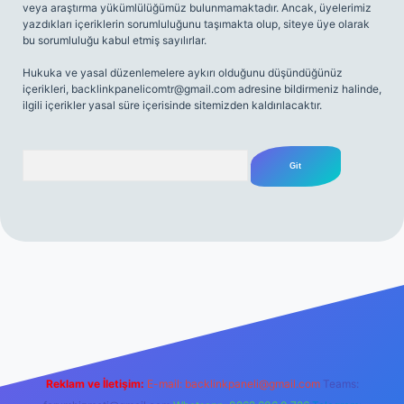
veya araştırma yükümlülüğümüz bulunmamaktadır. Ancak, üyelerimiz
yazdıkları içeriklerin sorumluluğunu taşımakta olup, siteye üye olarak
bu sorumluluğu kabul etmiş sayılırlar.
Hukuka ve yasal düzenlemelere aykırı olduğunu düşündüğünüz
içerikleri,
backlinkpanelicomtr@gmail.com
adresine bildirmeniz halinde,
ilgili içerikler yasal süre içerisinde sitemizden kaldırılacaktır.
Arama
t
elexbett.net
Reklam ve İletişim:
E-mail:
backlinkpaneli@gmail.com
Teams: