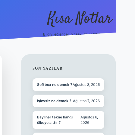
Kısa Notlar
Bilgiyi eğlenceli bir şekilde hatırlatan durak.
tulipbet
elex
SIDEBAR
SON YAZILAR
Softbox ne demek ?
Ağustos 8, 2026
Işlevsiz ne demek ?
Ağustos 7, 2026
Bayliner tekne hangi
Ağustos 6,
ülkeye aittir ?
2026