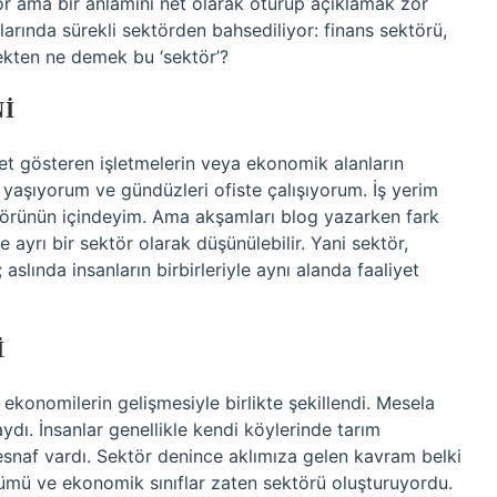
yor ama bir anlamını net olarak oturup açıklamak zor
larında sürekli sektörden bahsediliyor: finans sektörü,
ekten ne demek bu ‘sektör’?
NI
yet gösteren işletmelerin veya ekonomik alanların
 yaşıyorum ve gündüzleri ofiste çalışıyorum. İş yerim
ektörünün içindeyim. Ama akşamları blog yazarken fark
e ayrı bir sektör olarak düşünülebilir. Yani sektör,
aslında insanların birbirleriyle aynı alanda faaliyet
I
ekonomilerin gelişmesiyle birlikte şekillendi. Mesela
dı. İnsanlar genellikle kendi köylerinde tarım
esnaf vardı. Sektör denince aklımıza gelen kavram belki
ümü ve ekonomik sınıflar zaten sektörü oluşturuyordu.