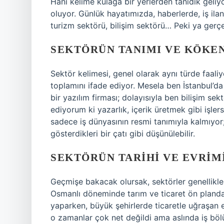
Hani kelime kulağa bir yerlerden tanıdık geli
oluyor. Günlük hayatımızda, haberlerde, iş ilan
turizm sektörü, bilişim sektörü… Peki ya gerç
SEKTÖRÜN TANIMI VE KÖKE
Sektör kelimesi, genel olarak aynı türde faali
toplamını ifade ediyor. Mesela ben İstanbul’da
bir yazılım firması; dolayısıyla ben bilişim s
ediyorum ki yazarlık, içerik üretmek gibi işlers
sadece iş dünyasının resmi tanımıyla kalmıyor; 
gösterdikleri bir çatı gibi düşünülebilir.
SEKTÖRÜN TARIHI VE EVRIM
Geçmişe bakacak olursak, sektörler genellikle 
Osmanlı döneminde tarım ve ticaret ön planday
yaparken, büyük şehirlerde ticaretle uğraşan 
o zamanlar çok net değildi ama aslında iş böl