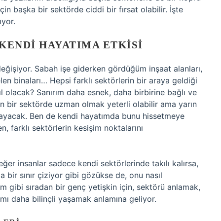
 başka bir sektörde ciddi bir fırsat olabilir. İşte
ıyor.
KENDI HAYATIMA ETKISI
 değişiyor. Sabah işe giderken gördüğüm inşaat alanları,
elen binaları… Hepsi farklı sektörlerin bir araya geldiği
ıl olacak? Sanırım daha esnek, daha birbirine bağlı ve
n bir sektörde uzman olmak yeterli olabilir ama yarın
ğlayacak. Ben de kendi hayatımda bunu hissetmeye
, farklı sektörlerin kesişim noktalarını
r insanlar sadece kendi sektörlerinde takılı kalırsa,
nda bir sınır çiziyor gibi gözükse de, onu nasıl
im gibi sıradan bir genç yetişkin için, sektörü anlamak,
amı daha bilinçli yaşamak anlamına geliyor.