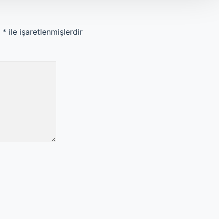
r
*
ile işaretlenmişlerdir