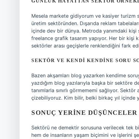
GÜNLÜK HAYATTAN SEKTÖR ÖRNEK
Mesela markete gidiyorum ve kasiyer turizm 
üretim sektöründen. Dışarıda reklam tabelala
içinde dev bir dünya. Metroda yanımdaki kişi 
freelance grafik tasarım yapıyor. Her bir kişi
sektörler arası geçişlerle renklendiğini fark e
SEKTÖR VE KENDI KENDINE SORU 
Bazen akşamları blog yazarken kendime soru
yazdığım blog yazılarıyla başka bir sektöre 
tanımlarla sınırlı görmememi sağlıyor. Sektör a
çizebiliyoruz. Kim bilir, belki birkaç yıl içind
SONUÇ YERINE DÜŞÜNCELER
Sektörü ne demektir sorusuna verilecek tek b
hem de insanların yaşam biçimini ve işlerini şe