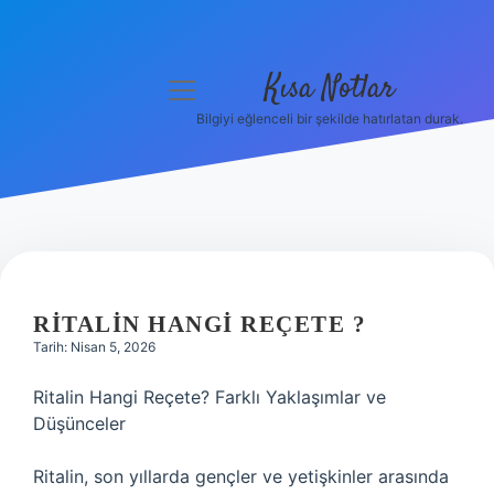
Kısa Notlar
menüyü
aç
Bilgiyi eğlenceli bir şekilde hatırlatan durak.
Anasayfa
Gizlilik Politikası
Yasal Uyarı
Hakkımızda
RITALIN HANGI REÇETE ?
Tarih: Nisan 5, 2026
Hakkımızda
Ritalin Hangi Reçete? Farklı Yaklaşımlar ve
Düşünceler
Ritalin, son yıllarda gençler ve yetişkinler arasında