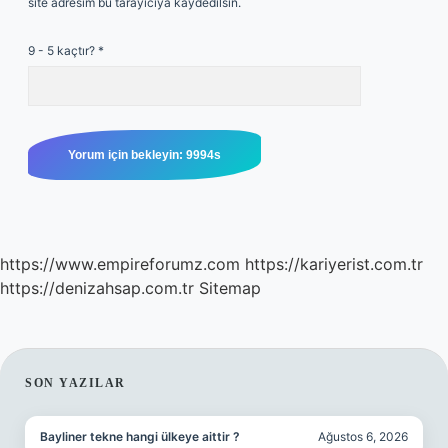
site adresim bu tarayıcıya kaydedilsin.
9 - 5 kaçtır?
*
https://www.empireforumz.com
https://kariyerist.com.tr
https://denizahsap.com.tr
Sitemap
SIDEBAR
SON YAZILAR
Bayliner tekne hangi ülkeye aittir ?
Ağustos 6, 2026