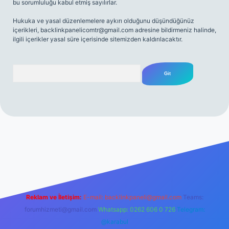
bu sorumluluğu kabul etmiş sayılırlar.
Hukuka ve yasal düzenlemelere aykırı olduğunu düşündüğünüz
içerikleri,
backlinkpanelicomtr@gmail.com
adresine bildirmeniz halinde,
ilgili içerikler yasal süre içerisinde sitemizden kaldırılacaktır.
Arama
lexbett.net
Reklam ve İletişim:
E-mail:
backlinkpaneli@gmail.com
Teams:
forumhizmeti@gmail.com
Whatsapp: 0262 606 0 726
Telegram:
@karabul