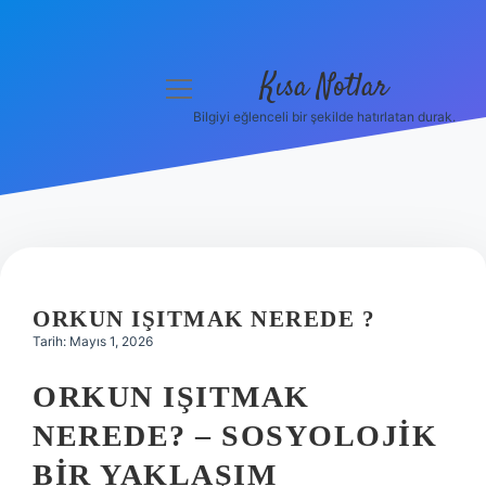
Kısa Notlar
menüyü
aç
Bilgiyi eğlenceli bir şekilde hatırlatan durak.
Anasayfa
Gizlilik Politikası
Yasal Uyarı
Hakkımızda
ORKUN IŞITMAK NEREDE ?
Tarih: Mayıs 1, 2026
Hakkımızda
ORKUN IŞITMAK
NEREDE? – SOSYOLOJIK
BIR YAKLAŞIM