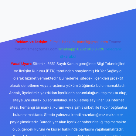
xbett.net
Reklam ve İletişim:
E-mail:
backlinkpaneli@gmail.com
Teams:
forumhizmeti@gmail.com
Whatsapp: 0262 606 0 726
Telegram:
@karabul
Yasal Uyarı:
Sitemiz, 5651 Sayılı Kanun gereğince Bilgi Teknolojileri
ve İletişim Kurumu (BTK) tarafından onaylanmış bir Yer Sağlayıcı
olarak hizmet vermektedir. Bu nedenle, sitedeki içerikleri proaktif
olarak denetleme veya araştırma yükümlülüğümüz bulunmamaktadır.
Ancak, üyelerimiz yazdıkları içeriklerin sorumluluğunu taşımakta olup,
siteye üye olarak bu sorumluluğu kabul etmiş sayılırlar. Bu internet
sitesi, herhangi bir marka, kurum veya şahıs şirketi ile hiçbir bağlantısı
bulunmamaktadır. Sitede yalnızca kendi hazırladığımız makaleler
paylaşılmaktadır. Burada yer alan içerikler haber niteliği taşımamakta
olup, gerçek kurum ve kişiler hakkında paylaşım yapılmamaktadır.