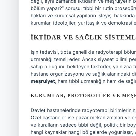
değil, aynı zamanda iktidarın ve meşruiyetin bi
bölüm yapar?” sorusu, tıbbi bir rutin prosedürü
hakları ve kurumsal yapıların işleyişi hakkında
kurumlar, ideolojiler, yurttaşlık ve demokrasi
İKTIDAR VE SAĞLIK SISTEM
Işın tedavisi, tıpta genellikle radyoterapi bö
uzmanlığı temsil eder. Ancak siyaset bilimi p
sahip olduğunu belirleyen faktörler, yalnızca t
hastane organizasyonu ve sağlık alanındaki dü
meşruiyet
, hem tıbbi uzmanlığın hem de sağlı
KURUMLAR, PROTOKOLLER VE MEŞ
Devlet hastanelerinde radyoterapi birimlerinin
Özel hastaneler ise pazar mekanizmaları ve ekon
ve kuralların sadece tıbbi değil, politik bir b
hangi kaynaklar hangi bölgelerde yoğunlaşır, 