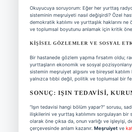
Okuyucuya soruyorum: Eğer her yurttaş radyoter
sisteminin meşruiyeti nasıl değişirdi? Özel has
demokratik katılımı ve yurttaşlık haklarını ne ö
ve toplumsal boyutunu anlamak için kritik öne
KIŞISEL GÖZLEMLER VE SOSYAL ET
Bir hastanede gözlem yapma fırsatım oldu; ra
yurttaşların ekonomik ve sosyal pozisyonlarıyl
sistemin meşruiyet algısını ve bireysel katılım
yalnızca tıbbi değil, politik ve toplumsal bir
SONUÇ: IŞIN TEDAVISI, KU
“Işın tedavisi hangi bölüm yapar?” sorusu, sad
ilişkilerini ve yurttaş katılımını sorgulayan b
olarak öne çıksa da, onun varlığı ve işleyişi, de
çerçevesinde anlam kazanır.
Meşruiyet
ve
ka