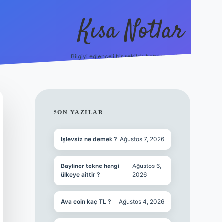
Kısa Notlar
Bilgiyi eğlenceli bir şekilde hatırlatan durak.
tulipbet
el
SIDEBAR
SON YAZILAR
Işlevsiz ne demek ?
Ağustos 7, 2026
Bayliner tekne hangi
Ağustos 6,
ülkeye aittir ?
2026
Ava coin kaç TL ?
Ağustos 4, 2026