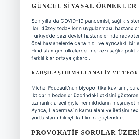
GÜNCEL SIYASAL ÖRNEKLER
Son yıllarda COVID-19 pandemisi, sağlık sisteml
ileri düzey tedavilerin uygulanması, hastaneler
Türkiye’de bazı devlet hastanelerinde radyote
özel hastanelerde daha hızlı ve ayrıcalıklı bi
Hindistan gibi ülkelerde, merkezi sağlık politik
farklılıklar ortaya çıkardı.
KARŞILAŞTIRMALI ANALIZ VE TEO
Michel Foucault’nun biyopolitika kavramı, bura
iktidarın bedenler üzerindeki etkisini göstere
uzmanlık aracılığıyla hem iktidarın meşruiyetin
Ayrıca, Habermas’ın kamu alanı ve iletişim teor
yurttaşların bilinçli katılımını güçlendirir.
PROVOKATIF SORULAR ÜZER