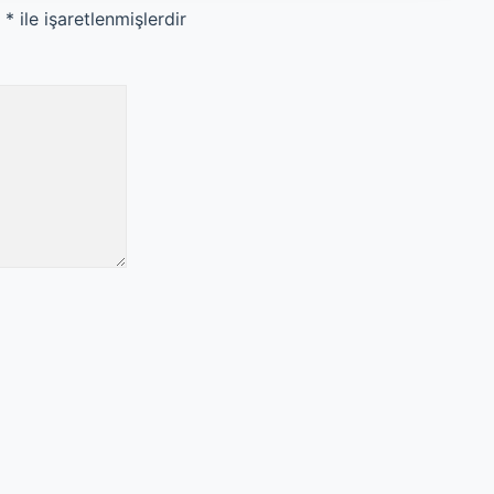
r
*
ile işaretlenmişlerdir