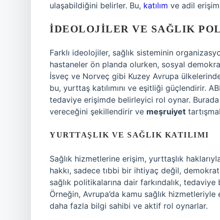
ulaşabildiğini belirler. Bu,
katılım
ve adil erişim
İDEOLOJILER VE SAĞLIK PO
Farklı ideolojiler, sağlık sisteminin organizas
hastaneler ön planda olurken, sosyal demokrat 
İsveç ve Norveç gibi Kuzey Avrupa ülkelerinde
bu, yurttaş katılımını ve eşitliği güçlendirir.
tedaviye erişimde belirleyici rol oynar. Burad
vereceğini şekillendirir ve
meşruiyet
tartışmal
YURTTAŞLIK VE SAĞLIK KATILIMI
Sağlık hizmetlerine erişim, yurttaşlık haklarıyla
hakkı, sadece tıbbi bir ihtiyaç değil, demokrati
sağlık politikalarına dair farkındalık, tedaviye
Örneğin, Avrupa’da kamu sağlık hizmetleriyle e
daha fazla bilgi sahibi ve aktif rol oynarlar.