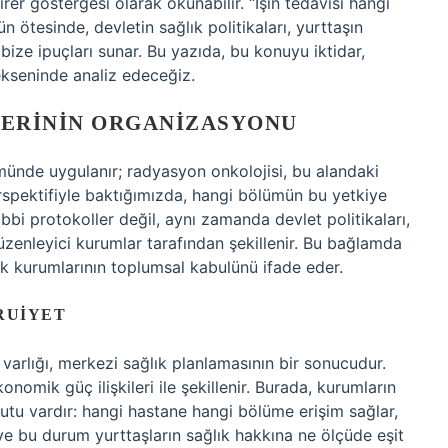
rer göstergesi olarak okunabilir. “Işın tedavisi hangi
n ötesinde, devletin sağlık politikaları, yurttaşın
 bize ipuçları sunar. Bu yazıda, bu konuyu iktidar,
 ekseninde analiz edeceğiz.
LERININ ORGANIZASYONU
lümünde uygulanır; radyasyon onkolojisi, bu alandaki
erspektifiyle baktığımızda, hangi bölümün bu yetkiye
ıbbi protokoller değil, aynı zamanda devlet politikaları,
zenleyici kurumlar tarafından şekillenir. Bu bağlamda
k kurumlarının toplumsal kabulünü ifade eder.
RUIYET
 varlığı, merkezi sağlık planlamasının bir sonucudur.
omik güç ilişkileri ile şekillenir. Burada, kurumların
oyutu vardır: hangi hastane hangi bölüme erişim sağlar,
ve bu durum yurttaşların sağlık hakkına ne ölçüde eşit