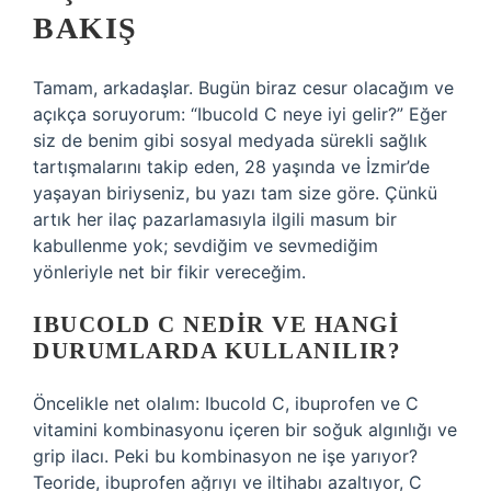
BAKIŞ
Tamam, arkadaşlar. Bugün biraz cesur olacağım ve
açıkça soruyorum: “Ibucold C neye iyi gelir?” Eğer
siz de benim gibi sosyal medyada sürekli sağlık
tartışmalarını takip eden, 28 yaşında ve İzmir’de
yaşayan biriyseniz, bu yazı tam size göre. Çünkü
artık her ilaç pazarlamasıyla ilgili masum bir
kabullenme yok; sevdiğim ve sevmediğim
yönleriyle net bir fikir vereceğim.
IBUCOLD C NEDIR VE HANGI
DURUMLARDA KULLANILIR?
Öncelikle net olalım: Ibucold C, ibuprofen ve C
vitamini kombinasyonu içeren bir soğuk algınlığı ve
grip ilacı. Peki bu kombinasyon ne işe yarıyor?
Teoride, ibuprofen ağrıyı ve iltihabı azaltıyor, C