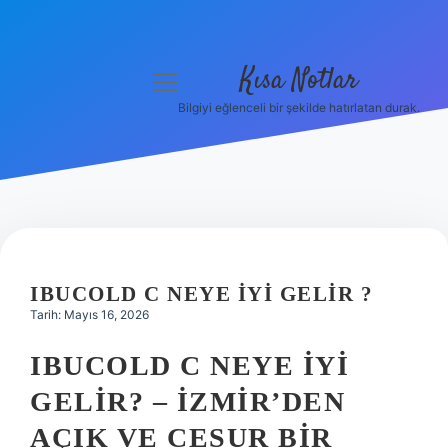
Kısa Notlar
menüyü
aç
Bilgiyi eğlenceli bir şekilde hatırlatan durak.
Anasayfa
Gizlilik Politikası
Yasal Uyarı
Hakkımızda
IBUCOLD C NEYE IYI GELIR ?
Tarih: Mayıs 16, 2026
Hakkımızda
IBUCOLD C NEYE İYI
GELIR? – İZMIR’DEN
AÇIK VE CESUR BIR