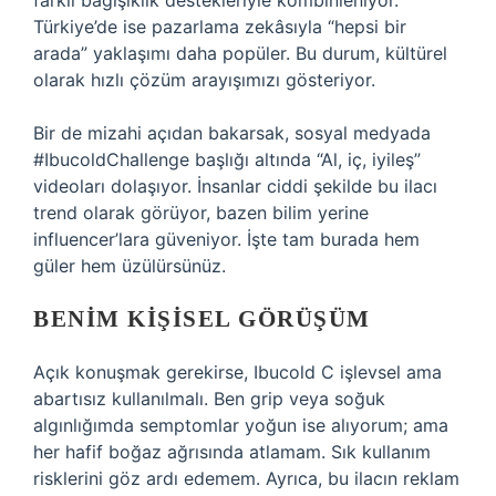
farklı bağışıklık destekleriyle kombinleniyor.
Türkiye’de ise pazarlama zekâsıyla “hepsi bir
arada” yaklaşımı daha popüler. Bu durum, kültürel
olarak hızlı çözüm arayışımızı gösteriyor.
Bir de mizahi açıdan bakarsak, sosyal medyada
#IbucoldChallenge başlığı altında “Al, iç, iyileş”
videoları dolaşıyor. İnsanlar ciddi şekilde bu ilacı
trend olarak görüyor, bazen bilim yerine
influencer’lara güveniyor. İşte tam burada hem
güler hem üzülürsünüz.
BENIM KIŞISEL GÖRÜŞÜM
Açık konuşmak gerekirse, Ibucold C işlevsel ama
abartısız kullanılmalı. Ben grip veya soğuk
algınlığımda semptomlar yoğun ise alıyorum; ama
her hafif boğaz ağrısında atlamam. Sık kullanım
risklerini göz ardı edemem. Ayrıca, bu ilacın reklam