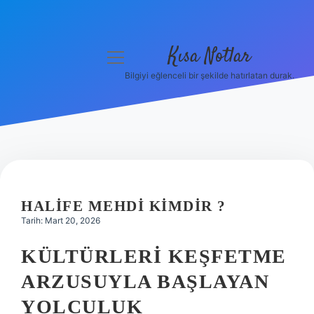
Kısa Notlar
menüyü
aç
Bilgiyi eğlenceli bir şekilde hatırlatan durak.
Anasayfa
Gizlilik Politikası
Yasal Uyarı
Hakkımızda
HALIFE MEHDI KIMDIR ?
Tarih: Mart 20, 2026
Hakkımızda
KÜLTÜRLERI KEŞFETME
ARZUSUYLA BAŞLAYAN
YOLCULUK