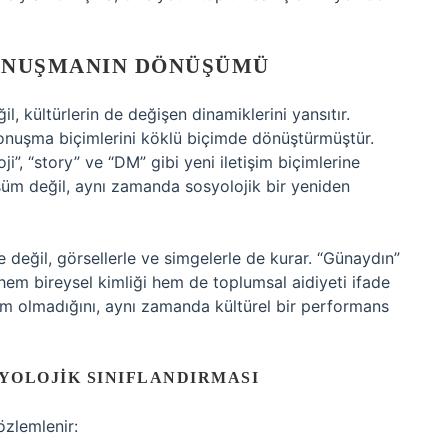
ONUŞMANIN DÖNÜŞÜMÜ
l, kültürlerin de değişen dinamiklerini yansıtır.
konuşma biçimlerini köklü biçimde dönüştürmüştür.
i”, “story” ve “DM” gibi yeni iletişim biçimlerine
üşüm değil, aynı zamanda sosyolojik bir yeniden
e değil, görsellerle ve simgelerle de kurar. “Günaydın”
em bireysel kimliği hem de toplumsal aidiyeti ifade
em olmadığını, aynı zamanda kültürel bir performans
YOLOJIK SINIFLANDIRMASI
özlemlenir: