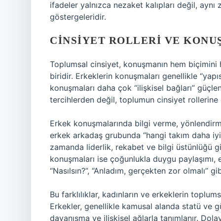
ifadeler yalnızca nezaket kalıpları değil, ay
göstergeleridir.
CINSIYET ROLLERI VE KONU
Toplumsal cinsiyet, konuşmanın hem biçimini h
biridir. Erkeklerin konuşmaları genellikle “yapıs
konuşmaları daha çok “ilişkisel bağları” güçlen
tercihlerden değil, toplumun cinsiyet rollerine
Erkek konuşmalarında bilgi verme, yönlendirme
erkek arkadaş grubunda “hangi takım daha iyi o
zamanda liderlik, rekabet ve bilgi üstünlüğü gib
konuşmaları ise çoğunlukla duygu paylaşımı, 
“Nasılsın?”, “Anladım, gerçekten zor olmalı” gibi i
Bu farklılıklar, kadınların ve erkeklerin toplums
Erkekler, genellikle kamusal alanda statü ve güç
dayanışma ve ilişkisel ağlarla tanımlanır. Dola