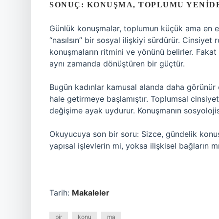
SONUÇ: KONUŞMA, TOPLUMU YENID
Günlük konuşmalar, toplumun küçük ama en etki
“nasılsın” bir sosyal ilişkiyi sürdürür. Cinsiyet 
konuşmaların ritmini ve yönünü belirler. Faka
aynı zamanda dönüştüren bir güçtür.
Bugün kadınlar kamusal alanda daha görünür o
hale getirmeye başlamıştır. Toplumsal cinsiye
değişime ayak uydurur. Konuşmanın sosyolojis
Okuyucuya son bir soru: Sizce, gündelik kon
yapısal işlevlerin mi, yoksa ilişkisel bağların m
Tarih:
Makaleler
bir
konu
ma