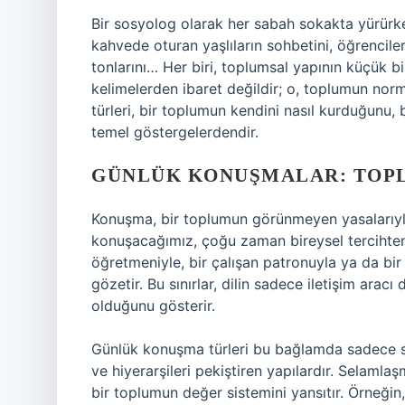
Bir sosyolog olarak her sabah sokakta yürürke
kahvede oturan yaşlıların sohbetini, öğrenciler
tonlarını… Her biri, toplumsal yapının küçük 
kelimelerden ibaret değildir; o, toplumun normla
türleri, bir toplumun kendini nasıl kurduğunu, b
temel göstergelerdendir.
GÜNLÜK KONUŞMALAR: TOPL
Konuşma, bir toplumun görünmeyen yasalarıyla 
konuşacağımız, çoğu zaman bireysel tercihten
öğretmeniyle, bir çalışan patronuyla ya da bir 
gözetir. Bu sınırlar, dilin sadece iletişim ara
olduğunu gösterir.
Günlük konuşma türleri bu bağlamda sadece so
ve hiyerarşileri pekiştiren yapılardır. Selamlaş
bir toplumun değer sistemini yansıtır. Örneğin,