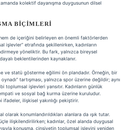
nı zamanda kolektif dayanışma duygusunun dilsel
ŞMA BIÇIMLERI
em de içeriğini belirleyen en önemli faktörlerden
al işlevler” etrafında şekillenirken, kadınların
dirmeye yöneliktir. Bu fark, yalnızca bireysel
 dayalı beklentilerinden kaynaklanır.
 ve statü gösterme eğilimi ön plandadır. Örneğin, bir
ynadı” tartışması, yalnızca spor üzerine değildir; aynı
i toplumsal işlevleri yansıtır. Kadınların günlük
empati ve sosyal bağ kurma üzerine kuruludur.
fadeler, ilişkisel yakınlığı pekiştirir.
al olarak konumlandırıldıkları alanlara da ışık tutar.
le ilişkilendirilirken; kadınlar, özel alanda duygusal
yısıyla konuşma, cinsiyetin toplumsal işlevini yeniden