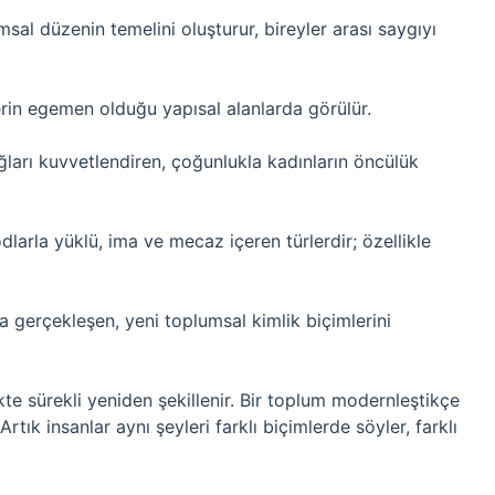
al düzenin temelini oluşturur, bireyler arası saygıyı
lerin egemen olduğu yapısal alanlarda görülür.
ğları kuvvetlendiren, çoğunlukla kadınların öncülük
larla yüklü, ima ve mecaz içeren türlerdir; özellikle
a gerçekleşen, yeni toplumsal kimlik biçimlerini
kte sürekli yeniden şekillenir. Bir toplum modernleştikçe
rtık insanlar aynı şeyleri farklı biçimlerde söyler, farklı