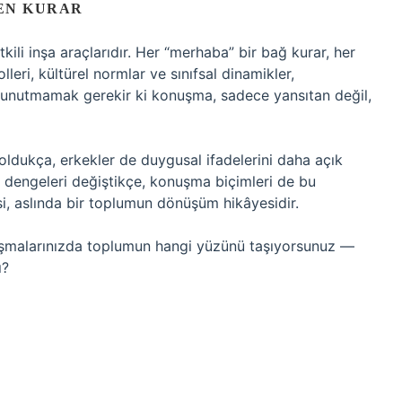
EN KURAR
li inşa araçlarıdır. Her “merhaba” bir bağ kurar, her
rolleri, kültürel normlar ve sınıfsal dinamikler,
t unutmamak gerekir ki konuşma, sadece yansıtan değil,
ldukça, erkekler de duygusal ifadelerini daha açık
t dengeleri değiştikçe, konuşma biçimleri de bu
i, aslında bir toplumun dönüşüm hikâyesidir.
uşmalarınızda toplumun hangi yüzünü taşıyorsunuz —
ı?