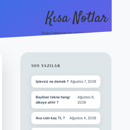
Kısa Notlar
Bilgiyi eğlenceli bir şekilde hatırlatan durak.
tulipbet
elexbe
SIDEBAR
SON YAZILAR
Işlevsiz ne demek ?
Ağustos 7, 2026
Bayliner tekne hangi
Ağustos 6,
ülkeye aittir ?
2026
Ava coin kaç TL ?
Ağustos 4, 2026