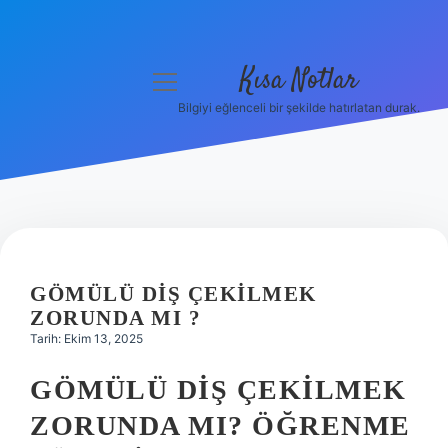
Kısa Notlar
menüyü
aç
Bilgiyi eğlenceli bir şekilde hatırlatan durak.
Anasayfa
Gizlilik Politikası
Yasal Uyarı
Hakkımızda
GÖMÜLÜ DIŞ ÇEKILMEK
ZORUNDA MI ?
Hakkımızda
Tarih: Ekim 13, 2025
GÖMÜLÜ DIŞ ÇEKILMEK
ZORUNDA MI? ÖĞRENME