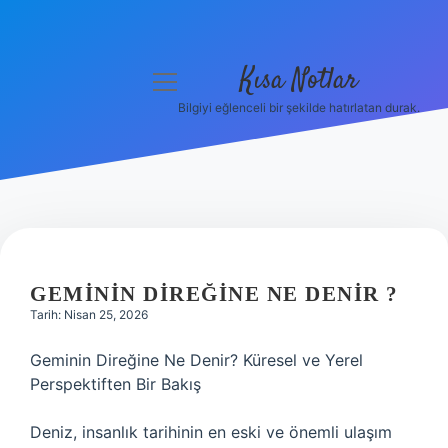
Kısa Notlar
menüyü
aç
Bilgiyi eğlenceli bir şekilde hatırlatan durak.
Anasayfa
Gizlilik Politikası
Yasal Uyarı
Hakkımızda
GEMININ DIREĞINE NE DENIR ?
Tarih: Nisan 25, 2026
Hakkımızda
Geminin Direğine Ne Denir? Küresel ve Yerel
Perspektiften Bir Bakış
Deniz, insanlık tarihinin en eski ve önemli ulaşım