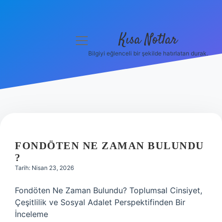
Kısa Notlar
menüyü
aç
Bilgiyi eğlenceli bir şekilde hatırlatan durak.
Anasayfa
Gizlilik Politikası
Yasal Uyarı
Hakkımızda
FONDÖTEN NE ZAMAN BULUNDU
?
Hakkımızda
Tarih: Nisan 23, 2026
Fondöten Ne Zaman Bulundu? Toplumsal Cinsiyet,
Çeşitlilik ve Sosyal Adalet Perspektifinden Bir
İnceleme