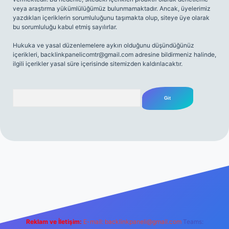
veya araştırma yükümlülüğümüz bulunmamaktadır. Ancak, üyelerimiz
yazdıkları içeriklerin sorumluluğunu taşımakta olup, siteye üye olarak
bu sorumluluğu kabul etmiş sayılırlar.
Hukuka ve yasal düzenlemelere aykırı olduğunu düşündüğünüz
içerikleri,
backlinkpanelicomtr@gmail.com
adresine bildirmeniz halinde,
ilgili içerikler yasal süre içerisinde sitemizden kaldırılacaktır.
Arama
exbett.net
Reklam ve İletişim:
E-mail:
backlinkpaneli@gmail.com
Teams: