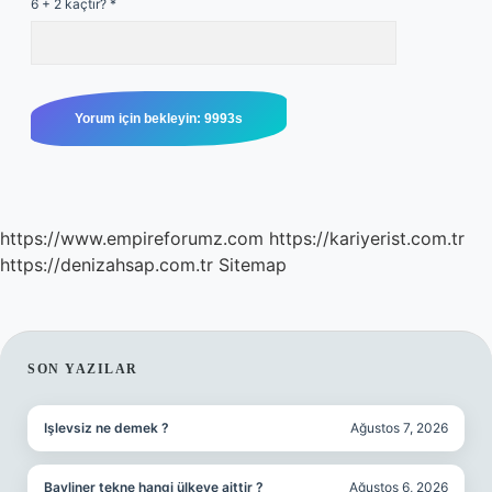
6 + 2 kaçtır?
*
https://www.empireforumz.com
https://kariyerist.com.tr
https://denizahsap.com.tr
Sitemap
SIDEBAR
SON YAZILAR
Işlevsiz ne demek ?
Ağustos 7, 2026
Bayliner tekne hangi ülkeye aittir ?
Ağustos 6, 2026