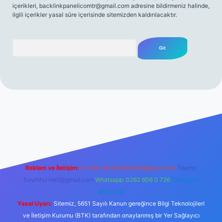
içerikleri,
backlinkpanelicomtr@gmail.com
adresine bildirmeniz halinde,
ilgili içerikler yasal süre içerisinde sitemizden kaldırılacaktır.
Arama
tulipbet
elexbett.net
Reklam ve İletişim:
E-mail:
backlinkpaneli@gmail.com
Teams:
forumhizmeti@gmail.com
Whatsapp: 0262 606 0 726
Telegram:
@karabul
Yasal Uyarı:
Sitemiz, 5651 Sayılı Kanun gereğince Bilgi Teknolojileri
ve İletişim Kurumu (BTK) tarafından onaylanmış bir Yer Sağlayıcı