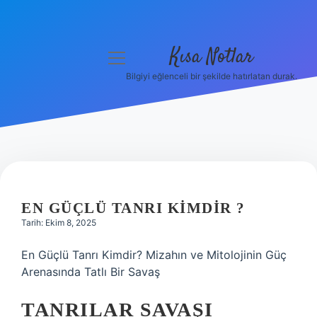
Kısa Notlar
menüyü
aç
Bilgiyi eğlenceli bir şekilde hatırlatan durak.
Anasayfa
Gizlilik Politikası
Yasal Uyarı
Hakkımızda
EN GÜÇLÜ TANRI KIMDIR ?
Tarih: Ekim 8, 2025
Hakkımızda
En Güçlü Tanrı Kimdir? Mizahın ve Mitolojinin Güç
Arenasında Tatlı Bir Savaş
TANRILAR SAVAŞI