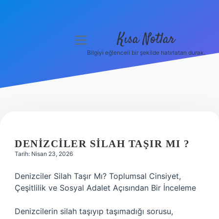
Kısa Notlar
menüyü
aç
Bilgiyi eğlenceli bir şekilde hatırlatan durak.
Anasayfa
Gizlilik Politikası
Yasal Uyarı
Hakkımızda
DENIZCILER SILAH TAŞIR MI ?
Tarih: Nisan 23, 2026
Hakkımızda
Denizciler Silah Taşır Mı? Toplumsal Cinsiyet,
Çeşitlilik ve Sosyal Adalet Açısından Bir İnceleme
Denizcilerin silah taşıyıp taşımadığı sorusu,