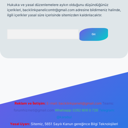
Hukuka ve yasal düzenlemelere aykırı olduğunu düşündüğünüz
içerikleri,
backlinkpanelicomtr@gmail.com
adresine bildirmeniz halinde,
ilgili içerikler yasal süre içerisinde sitemizden kaldırılacaktır.
Arama
elexbett.net
Reklam ve İletişim:
E-mail:
backlinkpaneli@gmail.com
Teams:
forumhizmeti@gmail.com
Whatsapp: 0262 606 0 726
Telegram:
@karabul
Yasal Uyarı:
Sitemiz, 5651 Sayılı Kanun gereğince Bilgi Teknolojileri