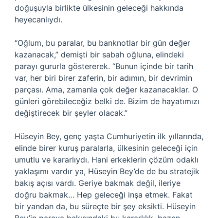
doğuşuyla birlikte ülkesinin geleceği hakkında
heyecanlıydı.
“Oğlum, bu paralar, bu banknotlar bir gün değer
kazanacak,” demişti bir sabah oğluna, elindeki
parayı gururla göstererek. “Bunun içinde bir tarih
var, her biri birer zaferin, bir adımın, bir devrimin
parçası. Ama, zamanla çok değer kazanacaklar. O
günleri görebileceğiz belki de. Bizim de hayatımızı
değiştirecek bir şeyler olacak.”
Hüseyin Bey, genç yaşta Cumhuriyetin ilk yıllarında,
elinde birer kuruş paralarla, ülkesinin geleceği için
umutlu ve kararlıydı. Hani erkeklerin çözüm odaklı
yaklaşımı vardır ya, Hüseyin Bey’de de bu stratejik
bakış açısı vardı. Geriye bakmak değil, ileriye
doğru bakmak… Hep geleceği inşa etmek. Fakat
bir yandan da, bu süreçte bir şey eksikti. Hüseyin