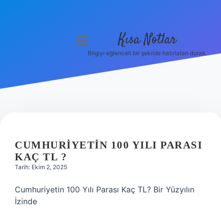
Kısa Notlar
menüyü
aç
Bilgiyi eğlenceli bir şekilde hatırlatan durak.
Anasayfa
Gizlilik Politikası
Yasal Uyarı
Hakkımızda
CUMHURIYETIN 100 YILI PARASI
KAÇ TL ?
Hakkımızda
Tarih: Ekim 2, 2025
Cumhuriyetin 100 Yılı Parası Kaç TL? Bir Yüzyılın
İzinde