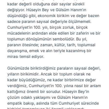
kadar değerli olduğuna dair sayılar sürekli
değişiyor. Hüseyin Bey ve Gülsüm Hanım’ın
düşündüğü gibi, ekonomik birikim ve değer bazen
sadece paranın sayısal değeriyle ölçülmemeli.
Cumhuriyet’in 100. yılı, birçok zorluk, birçok
mücadelenin ardından elde edilen bir zaferin ve bir
toplumun dönüşümünün sembolüdür. Bu yıl,
paranın ötesinde; zaman, kültür, tarih, toplumsal
dayanışma, emek ve alın teriyle kazanılmış bir
mirası temsil ediyor.
Günümüzde biriktirdiğimiz paraların sayısal değeri,
yılların birikimidir. Ancak bir toplum olarak ne
kadar büyüdüğümüz, ne kadar birbirimize değer
verdiğimiz, Cumhuriyet’in 100. yılına nasıl bir anlam
kattığımız önemli bir sorudur. Hüseyin Bey’in
çözüm odaklı yaklaşımı ve Gülsüm Hanım’ın
empatik bakışı, aslında tüm Cumhuriyet sürecinde