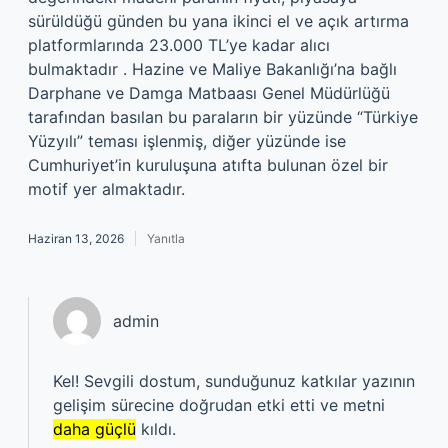
sürüldüğü günden bu yana ikinci el ve açık artırma
platformlarında 23.000 TL’ye kadar alıcı
bulmaktadır . Hazine ve Maliye Bakanlığı’na bağlı
Darphane ve Damga Matbaası Genel Müdürlüğü
tarafından basılan bu paraların bir yüzünde “Türkiye
Yüzyılı” teması işlenmiş, diğer yüzünde ise
Cumhuriyet’in kuruluşuna atıfta bulunan özel bir
motif yer almaktadır.
Haziran 13, 2026
Yanıtla
admin
Kel! Sevgili dostum, sunduğunuz katkılar yazının
gelişim sürecine doğrudan etki etti ve metni
daha güçlü
kıldı.