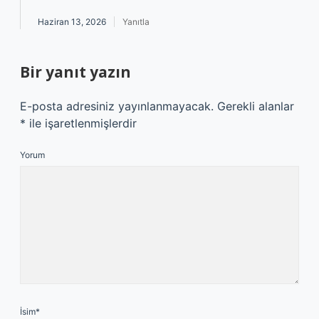
Haziran 13, 2026
Yanıtla
Bir yanıt yazın
E-posta adresiniz yayınlanmayacak.
Gerekli alanlar
*
ile işaretlenmişlerdir
Yorum
İsim*