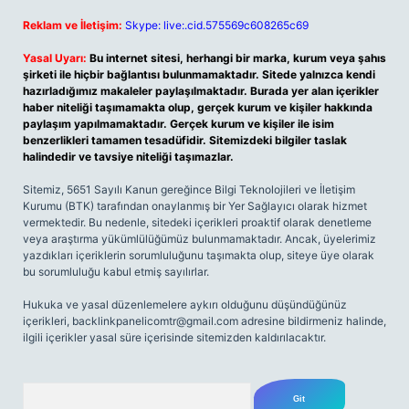
Reklam ve İletişim:
Skype: live:.cid.575569c608265c69
Yasal Uyarı:
Bu internet sitesi, herhangi bir marka, kurum veya şahıs
şirketi ile hiçbir bağlantısı bulunmamaktadır. Sitede yalnızca kendi
hazırladığımız makaleler paylaşılmaktadır. Burada yer alan içerikler
haber niteliği taşımamakta olup, gerçek kurum ve kişiler hakkında
paylaşım yapılmamaktadır. Gerçek kurum ve kişiler ile isim
benzerlikleri tamamen tesadüfidir. Sitemizdeki bilgiler taslak
halindedir ve tavsiye niteliği taşımazlar.
Sitemiz, 5651 Sayılı Kanun gereğince Bilgi Teknolojileri ve İletişim
Kurumu (BTK) tarafından onaylanmış bir Yer Sağlayıcı olarak hizmet
vermektedir. Bu nedenle, sitedeki içerikleri proaktif olarak denetleme
veya araştırma yükümlülüğümüz bulunmamaktadır. Ancak, üyelerimiz
yazdıkları içeriklerin sorumluluğunu taşımakta olup, siteye üye olarak
bu sorumluluğu kabul etmiş sayılırlar.
Hukuka ve yasal düzenlemelere aykırı olduğunu düşündüğünüz
içerikleri,
backlinkpanelicomtr@gmail.com
adresine bildirmeniz halinde,
ilgili içerikler yasal süre içerisinde sitemizden kaldırılacaktır.
Arama