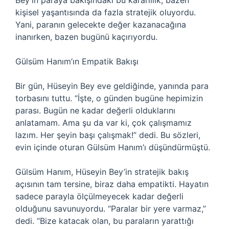
Bey’in paraya bakışındaki bu kararlılık, bazen
kişisel yaşantısında da fazla stratejik oluyordu.
Yani, paranın gelecekte değer kazanacağına
inanırken, bazen bugünü kaçırıyordu.
Gülsüm Hanım’ın Empatik Bakışı
Bir gün, Hüseyin Bey eve geldiğinde, yanında para
torbasını tuttu. “İşte, o günden bugüne hepimizin
parası. Bugün ne kadar değerli olduklarını
anlatamam. Ama şu da var ki, çok çalışmamız
lazım. Her şeyin başı çalışmak!” dedi. Bu sözleri,
evin içinde oturan Gülsüm Hanım’ı düşündürmüştü.
Gülsüm Hanım, Hüseyin Bey’in stratejik bakış
açısının tam tersine, biraz daha empatikti. Hayatın
sadece parayla ölçülmeyecek kadar değerli
olduğunu savunuyordu. “Paralar bir yere varmaz,”
dedi. “Bize katacak olan, bu paraların yarattığı