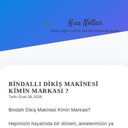
Kısa Notlar
menüyü
aç
Bilgiyi eğlenceli bir şekilde hatırlatan durak.
Anasayfa
Gizlilik Politikası
Yasal Uyarı
Hakkımızda
BINDALLI DIKIŞ MAKINESI
KIMIN MARKASI ?
Hakkımızda
Tarih: Ocak 28, 2026
Bindallı Dikiş Makinesi Kimin Markası?
Hepimizin hayatında bir dönem, annelerimizin ya