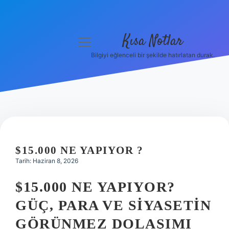
Kısa Notlar
menüyü
aç
Bilgiyi eğlenceli bir şekilde hatırlatan durak.
Anasayfa
Gizlilik Politikası
Yasal Uyarı
Hakkımızda
$15.000 NE YAPIYOR ?
Tarih: Haziran 8, 2026
Hakkımızda
$15.000 NE YAPIYOR?
GÜÇ, PARA VE SIYASETIN
GÖRÜNMEZ DOLAŞIMI