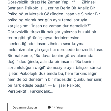
Görevsizlik İtirazı Ne Zaman Yapılır? — Zihinsel
Sınırların Psikolojisi Üzerine Derin Bir Analiz Bir
Psikoloğun Meraklı Gözünden İnsan ve Sınırlar Bir
psikolog olarak her gün aynı temel soruyla
karşılaşırım: “İnsan ne zaman dur demelidir?”
Görevsizlik itirazı ilk bakışta yalnızca hukuki bir
terim gibi görünür; oysa derinlemesine
incelendiğinde, insan zihninin sınır koyma
mekanizmalarıyla şaşırtıcı derecede benzerlik taşır.
Bir mahkeme, “Bu dava benim görev alanımda
değil” dediğinde, aslında bir insanın “Bu benim
sorumluluğum değil” demesiyle aynı bilişsel süreci
işletir. Psikolojik düzlemde bu, hem farkındalığın
hem de öz denetimin bir ifadesidir. Çünkü her sınır,
bir fark edişle başlar. — Bilişsel Psikoloji
Perspektifi: Farkındalık…
Görevsizlik
Devamını okuyun
14 Yorum