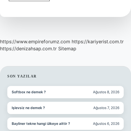
itirazı
ne
zaman
yapılır
?
https://www.empireforumz.com
https://kariyerist.com.tr
https://denizahsap.com.tr
Sitemap
SIDEBAR
SON YAZILAR
Softbox ne demek ?
Ağustos 8, 2026
Işlevsiz ne demek ?
Ağustos 7, 2026
Bayliner tekne hangi ülkeye aittir ?
Ağustos 6, 2026