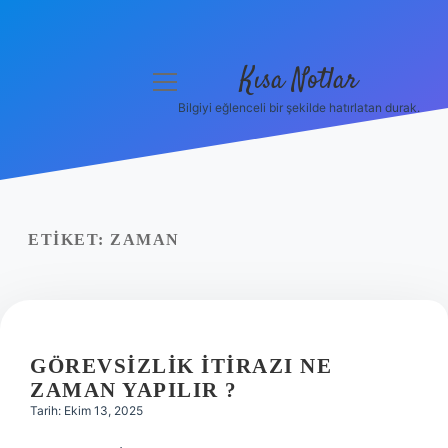
Kısa Notlar
menüyü
aç
Bilgiyi eğlenceli bir şekilde hatırlatan durak.
Anasayfa
Gizlilik Politikası
Yasal Uyarı
ETIKET:
ZAMAN
Hakkımızda
Hakkımızda
GÖREVSIZLIK ITIRAZI NE
ZAMAN YAPILIR ?
Tarih: Ekim 13, 2025