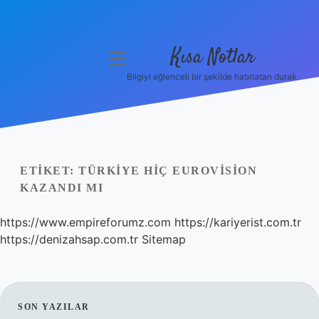
Kısa Notlar
menüyü
aç
Bilgiyi eğlenceli bir şekilde hatırlatan durak.
Anasayfa
Gizlilik Politikası
Yasal Uyarı
ETIKET:
TÜRKIYE HIÇ EUROVISION
KAZANDI MI
Hakkımızda
https://www.empireforumz.com
https://kariyerist.com.tr
Hakkımızda
https://denizahsap.com.tr
Sitemap
SIDEBAR
SON YAZILAR