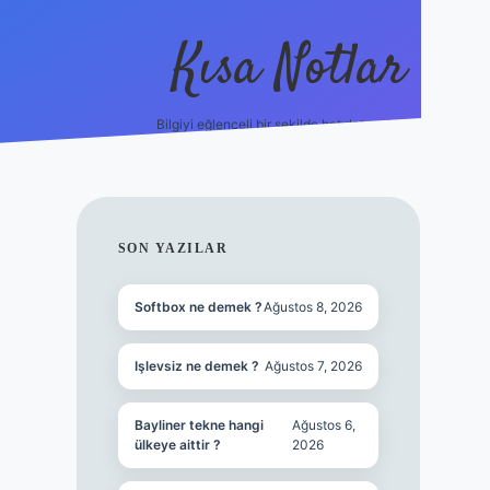
Kısa Notlar
Bilgiyi eğlenceli bir şekilde hatırlatan durak.
tulipbet
SIDEBAR
SON YAZILAR
Softbox ne demek ?
Ağustos 8, 2026
Işlevsiz ne demek ?
Ağustos 7, 2026
Bayliner tekne hangi
Ağustos 6,
ülkeye aittir ?
2026