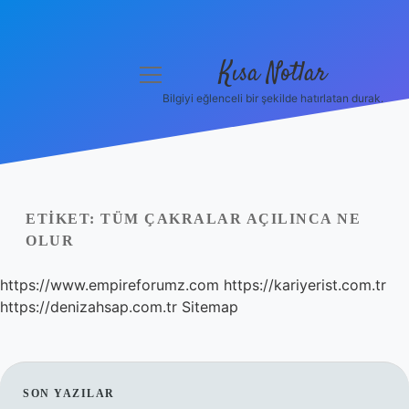
Kısa Notlar
menüyü
aç
Bilgiyi eğlenceli bir şekilde hatırlatan durak.
Anasayfa
Gizlilik Politikası
Yasal Uyarı
ETIKET:
TÜM ÇAKRALAR AÇILINCA NE
OLUR
Hakkımızda
https://www.empireforumz.com
https://kariyerist.com.tr
Hakkımızda
https://denizahsap.com.tr
Sitemap
SIDEBAR
SON YAZILAR