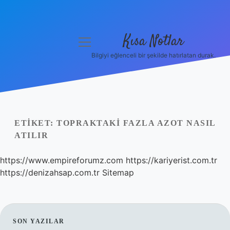
Kısa Notlar
menüyü
aç
Bilgiyi eğlenceli bir şekilde hatırlatan durak.
Anasayfa
Gizlilik Politikası
Yasal Uyarı
ETIKET:
TOPRAKTAKI FAZLA AZOT NASIL
ATILIR
Hakkımızda
https://www.empireforumz.com
https://kariyerist.com.tr
Hakkımızda
https://denizahsap.com.tr
Sitemap
SIDEBAR
SON YAZILAR