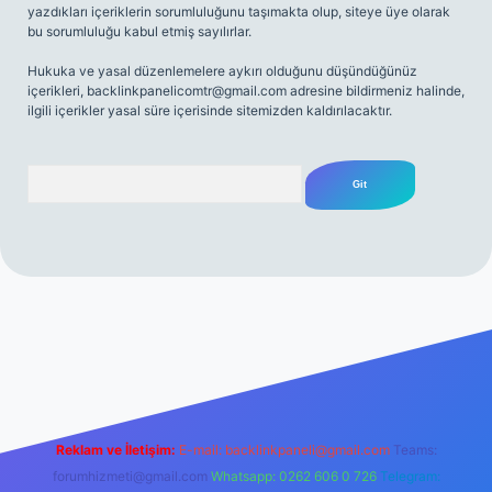
yazdıkları içeriklerin sorumluluğunu taşımakta olup, siteye üye olarak
bu sorumluluğu kabul etmiş sayılırlar.
Hukuka ve yasal düzenlemelere aykırı olduğunu düşündüğünüz
içerikleri,
backlinkpanelicomtr@gmail.com
adresine bildirmeniz halinde,
ilgili içerikler yasal süre içerisinde sitemizden kaldırılacaktır.
Arama
net
Reklam ve İletişim:
E-mail:
backlinkpaneli@gmail.com
Teams:
forumhizmeti@gmail.com
Whatsapp: 0262 606 0 726
Telegram: