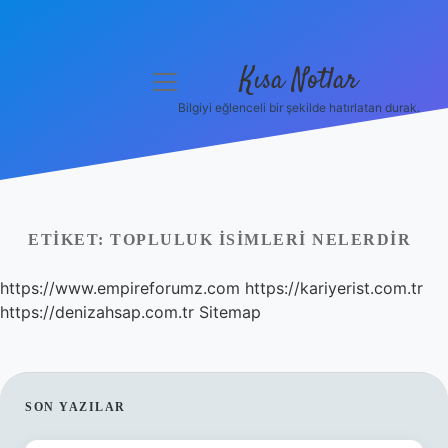
Kısa Notlar
menüyü
aç
Bilgiyi eğlenceli bir şekilde hatırlatan durak.
Anasayfa
Gizlilik Politikası
Yasal Uyarı
ETIKET:
TOPLULUK ISIMLERI NELERDIR
Hakkımızda
https://www.empireforumz.com
https://kariyerist.com.tr
https://denizahsap.com.tr
Sitemap
Hakkımızda
SIDEBAR
SON YAZILAR