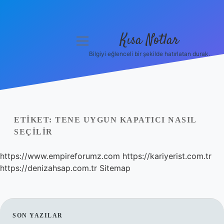
Kısa Notlar
menüyü
aç
Bilgiyi eğlenceli bir şekilde hatırlatan durak.
Anasayfa
Gizlilik Politikası
Yasal Uyarı
ETIKET:
TENE UYGUN KAPATICI NASIL
SEÇILIR
Hakkımızda
https://www.empireforumz.com
https://kariyerist.com.tr
Hakkımızda
https://denizahsap.com.tr
Sitemap
SIDEBAR
SON YAZILAR