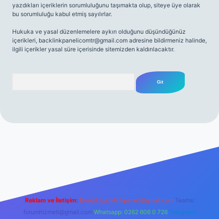
yazdıkları içeriklerin sorumluluğunu taşımakta olup, siteye üye olarak
bu sorumluluğu kabul etmiş sayılırlar.
Hukuka ve yasal düzenlemelere aykırı olduğunu düşündüğünüz
içerikleri,
backlinkpanelicomtr@gmail.com
adresine bildirmeniz halinde,
ilgili içerikler yasal süre içerisinde sitemizden kaldırılacaktır.
Arama
net
Reklam ve İletişim:
E-mail:
backlinkpaneli@gmail.com
Teams:
forumhizmeti@gmail.com
Whatsapp: 0262 606 0 726
Telegram: