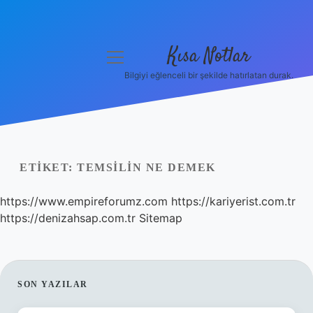
Kısa Notlar
menüyü
aç
Bilgiyi eğlenceli bir şekilde hatırlatan durak.
Anasayfa
Gizlilik Politikası
Yasal Uyarı
ETIKET:
TEMSILIN NE DEMEK
Hakkımızda
https://www.empireforumz.com
https://kariyerist.com.tr
https://denizahsap.com.tr
Sitemap
Hakkımızda
SIDEBAR
SON YAZILAR