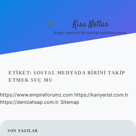
Kısa Notlar
menüyü
aç
Bilgiyi eğlenceli bir şekilde hatırlatan durak.
Anasayfa
Gizlilik Politikası
Yasal Uyarı
ETIKET:
SOSYAL MEDYADA BIRINI TAKIP
ETMEK SUÇ MU
Hakkımızda
https://www.empireforumz.com
https://kariyerist.com.tr
Hakkımızda
https://denizahsap.com.tr
Sitemap
SIDEBAR
SON YAZILAR