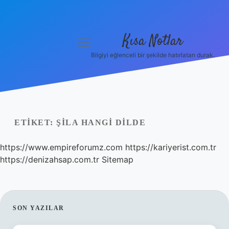
Kısa Notlar
menüyü
aç
Bilgiyi eğlenceli bir şekilde hatırlatan durak.
Anasayfa
Gizlilik Politikası
Yasal Uyarı
ETIKET:
ŞILA HANGI DILDE
Hakkımızda
https://www.empireforumz.com
https://kariyerist.com.tr
https://denizahsap.com.tr
Sitemap
Hakkımızda
SIDEBAR
SON YAZILAR