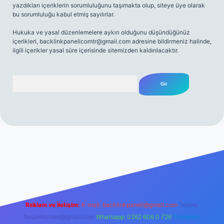
yazdıkları içeriklerin sorumluluğunu taşımakta olup, siteye üye olarak
bu sorumluluğu kabul etmiş sayılırlar.
Hukuka ve yasal düzenlemelere aykırı olduğunu düşündüğünüz
içerikleri,
backlinkpanelicomtr@gmail.com
adresine bildirmeniz halinde,
ilgili içerikler yasal süre içerisinde sitemizden kaldırılacaktır.
Arama
net
Reklam ve İletişim:
E-mail:
backlinkpaneli@gmail.com
Teams:
forumhizmeti@gmail.com
Whatsapp: 0262 606 0 726
Telegram: