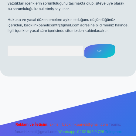
yazdıkları içeriklerin sorumluluğunu taşımakta olup, siteye üye olarak
bu sorumluluğu kabul etmiş sayılırlar.
Hukuka ve yasal düzenlemelere aykırı olduğunu düşündüğünüz
içerikleri,
backlinkpanelicomtr@gmail.com
adresine bildirmeniz halinde,
ilgili içerikler yasal süre içerisinde sitemizden kaldırılacaktır.
Arama
net
Reklam ve İletişim:
E-mail:
backlinkpaneli@gmail.com
Teams:
forumhizmeti@gmail.com
Whatsapp: 0262 606 0 726
Telegram: