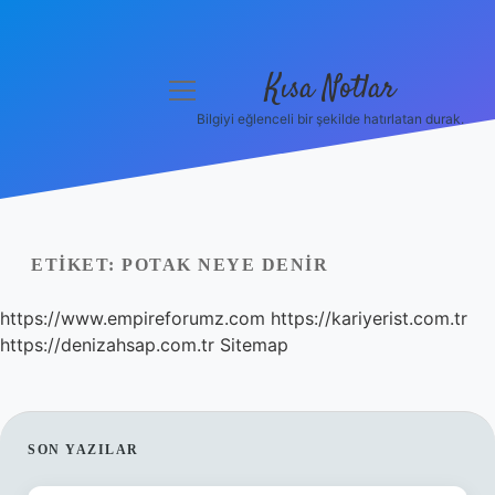
Kısa Notlar
menüyü
aç
Bilgiyi eğlenceli bir şekilde hatırlatan durak.
Anasayfa
Gizlilik Politikası
Yasal Uyarı
ETIKET:
POTAK NEYE DENIR
Hakkımızda
https://www.empireforumz.com
https://kariyerist.com.tr
https://denizahsap.com.tr
Sitemap
Hakkımızda
SIDEBAR
SON YAZILAR