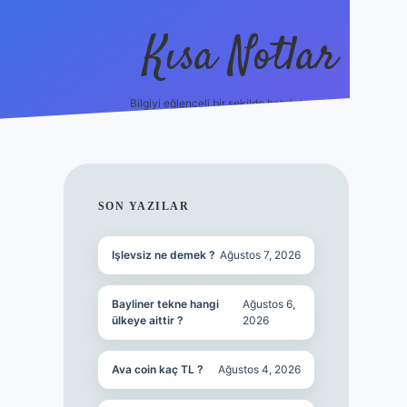
Kısa Notlar
Bilgiyi eğlenceli bir şekilde hatırlatan durak.
tulipbet
SIDEBAR
SON YAZILAR
Işlevsiz ne demek ?
Ağustos 7, 2026
Bayliner tekne hangi
Ağustos 6,
ülkeye aittir ?
2026
Ava coin kaç TL ?
Ağustos 4, 2026