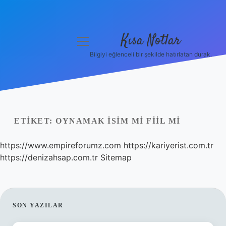
Kısa Notlar
menüyü
aç
Bilgiyi eğlenceli bir şekilde hatırlatan durak.
Anasayfa
Gizlilik Politikası
Yasal Uyarı
ETIKET:
OYNAMAK ISIM MI FIIL MI
Hakkımızda
https://www.empireforumz.com
https://kariyerist.com.tr
https://denizahsap.com.tr
Sitemap
Hakkımızda
SIDEBAR
SON YAZILAR