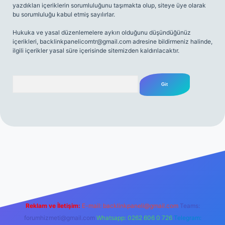
yazdıkları içeriklerin sorumluluğunu taşımakta olup, siteye üye olarak
bu sorumluluğu kabul etmiş sayılırlar.
Hukuka ve yasal düzenlemelere aykırı olduğunu düşündüğünüz
içerikleri,
backlinkpanelicomtr@gmail.com
adresine bildirmeniz halinde,
ilgili içerikler yasal süre içerisinde sitemizden kaldırılacaktır.
Arama
.net
Reklam ve İletişim:
E-mail:
backlinkpaneli@gmail.com
Teams:
forumhizmeti@gmail.com
Whatsapp: 0262 606 0 726
Telegram: