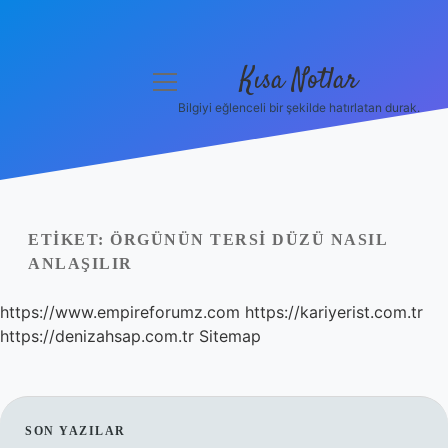
Kısa Notlar
menüyü
aç
Bilgiyi eğlenceli bir şekilde hatırlatan durak.
Anasayfa
Gizlilik Politikası
Yasal Uyarı
ETIKET:
ÖRGÜNÜN TERSI DÜZÜ NASIL
ANLAŞILIR
Hakkımızda
https://www.empireforumz.com
https://kariyerist.com.tr
Hakkımızda
https://denizahsap.com.tr
Sitemap
SIDEBAR
SON YAZILAR