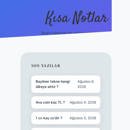
Kısa Notlar
Bilgiyi eğlenceli bir şekilde hatırlatan durak.
tulipbet
elexbett.net
SIDEBAR
SON YAZILAR
Bayliner tekne hangi
Ağustos 6,
ülkeye aittir ?
2026
Ava coin kaç TL ?
Ağustos 4, 2026
1 cc kaç cc’dir ?
Ağustos 3, 2026