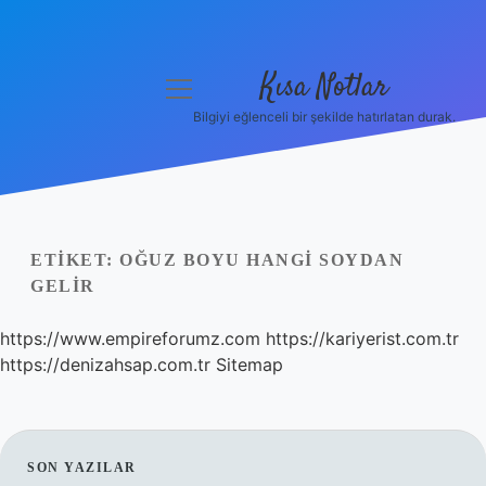
Kısa Notlar
menüyü
aç
Bilgiyi eğlenceli bir şekilde hatırlatan durak.
Anasayfa
Gizlilik Politikası
Yasal Uyarı
ETIKET:
OĞUZ BOYU HANGI SOYDAN
GELIR
Hakkımızda
https://www.empireforumz.com
https://kariyerist.com.tr
Hakkımızda
https://denizahsap.com.tr
Sitemap
SIDEBAR
SON YAZILAR