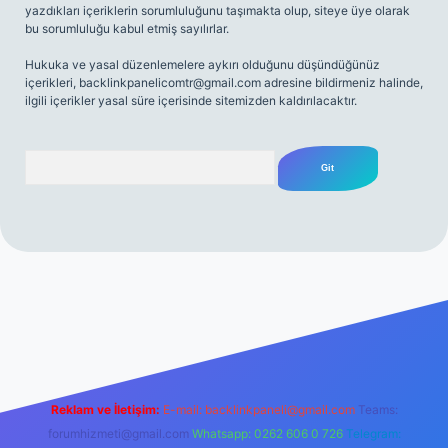
yazdıkları içeriklerin sorumluluğunu taşımakta olup, siteye üye olarak
bu sorumluluğu kabul etmiş sayılırlar.
Hukuka ve yasal düzenlemelere aykırı olduğunu düşündüğünüz
içerikleri,
backlinkpanelicomtr@gmail.com
adresine bildirmeniz halinde,
ilgili içerikler yasal süre içerisinde sitemizden kaldırılacaktır.
Arama
net
Reklam ve İletişim:
E-mail:
backlinkpaneli@gmail.com
Teams:
forumhizmeti@gmail.com
Whatsapp: 0262 606 0 726
Telegram: