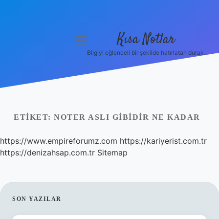
Kısa Notlar
menüyü
aç
Bilgiyi eğlenceli bir şekilde hatırlatan durak.
Anasayfa
Gizlilik Politikası
Yasal Uyarı
ETIKET:
NOTER ASLI GIBIDIR NE KADAR
Hakkımızda
https://www.empireforumz.com
https://kariyerist.com.tr
https://denizahsap.com.tr
Sitemap
Hakkımızda
SIDEBAR
SON YAZILAR