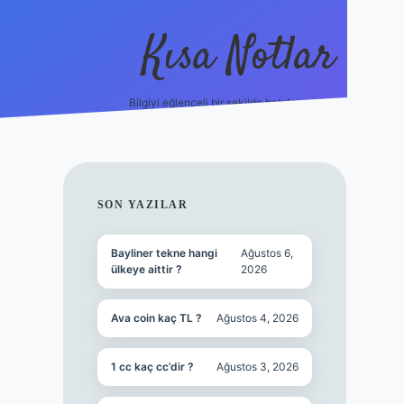
Kısa Notlar
Bilgiyi eğlenceli bir şekilde hatırlatan durak.
tulipbet
elexbett.net
SIDEBAR
SON YAZILAR
Bayliner tekne hangi
Ağustos 6,
ülkeye aittir ?
2026
Ava coin kaç TL ?
Ağustos 4, 2026
1 cc kaç cc’dir ?
Ağustos 3, 2026