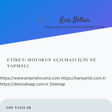
Kısa Notlar
menüyü
aç
Bilgiyi eğlenceli bir şekilde hatırlatan durak.
Anasayfa
Gizlilik Politikası
Yasal Uyarı
ETIKET:
MOTORUN AÇILMASI IÇIN NE
YAPMALI
Hakkımızda
https://www.empireforumz.com
https://kariyerist.com.tr
Hakkımızda
https://denizahsap.com.tr
Sitemap
SIDEBAR
SON YAZILAR