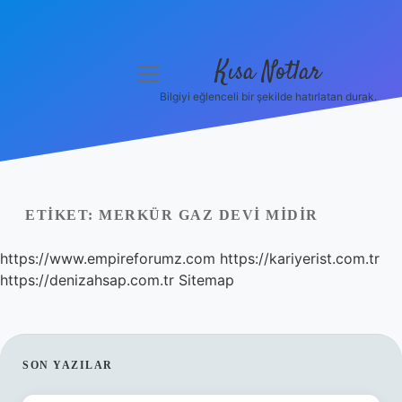
Kısa Notlar
menüyü
aç
Bilgiyi eğlenceli bir şekilde hatırlatan durak.
Anasayfa
Gizlilik Politikası
Yasal Uyarı
ETIKET:
MERKÜR GAZ DEVI MIDIR
Hakkımızda
https://www.empireforumz.com
https://kariyerist.com.tr
https://denizahsap.com.tr
Sitemap
Hakkımızda
SIDEBAR
SON YAZILAR