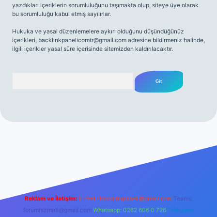
yazdıkları içeriklerin sorumluluğunu taşımakta olup, siteye üye olarak
bu sorumluluğu kabul etmiş sayılırlar.
Hukuka ve yasal düzenlemelere aykırı olduğunu düşündüğünüz
içerikleri,
backlinkpanelicomtr@gmail.com
adresine bildirmeniz halinde,
ilgili içerikler yasal süre içerisinde sitemizden kaldırılacaktır.
Arama
.net
Reklam ve İletişim:
E-mail:
backlinkpaneli@gmail.com
Teams:
forumhizmeti@gmail.com
Whatsapp: 0262 606 0 726
Telegram: