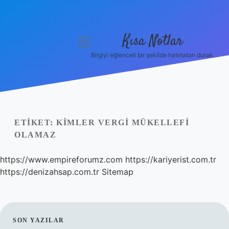
Kısa Notlar
menüyü
aç
Bilgiyi eğlenceli bir şekilde hatırlatan durak.
Anasayfa
Gizlilik Politikası
Yasal Uyarı
ETIKET:
KIMLER VERGI MÜKELLEFI
OLAMAZ
Hakkımızda
https://www.empireforumz.com
https://kariyerist.com.tr
Hakkımızda
https://denizahsap.com.tr
Sitemap
SIDEBAR
SON YAZILAR