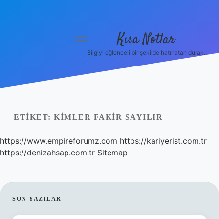
Kısa Notlar
menüyü
aç
Bilgiyi eğlenceli bir şekilde hatırlatan durak.
Anasayfa
Gizlilik Politikası
Yasal Uyarı
ETIKET:
KIMLER FAKIR SAYILIR
Hakkımızda
https://www.empireforumz.com
https://kariyerist.com.tr
https://denizahsap.com.tr
Sitemap
Hakkımızda
SIDEBAR
SON YAZILAR