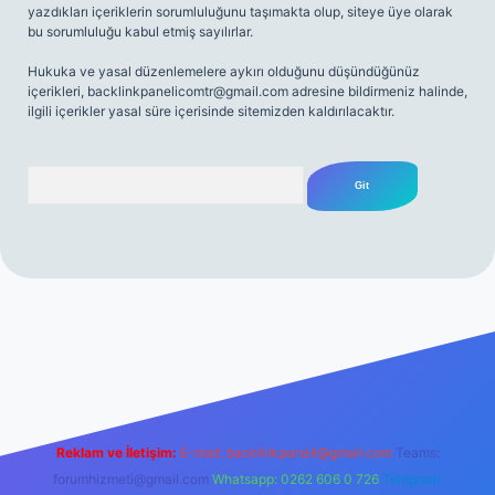
yazdıkları içeriklerin sorumluluğunu taşımakta olup, siteye üye olarak
bu sorumluluğu kabul etmiş sayılırlar.
Hukuka ve yasal düzenlemelere aykırı olduğunu düşündüğünüz
içerikleri,
backlinkpanelicomtr@gmail.com
adresine bildirmeniz halinde,
ilgili içerikler yasal süre içerisinde sitemizden kaldırılacaktır.
Arama
lipbet
elexbett.net
Reklam ve İletişim:
E-mail:
backlinkpaneli@gmail.com
Teams:
forumhizmeti@gmail.com
Whatsapp: 0262 606 0 726
Telegram: