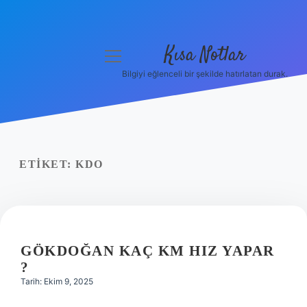
Kısa Notlar
menüyü
aç
Bilgiyi eğlenceli bir şekilde hatırlatan durak.
Anasayfa
Gizlilik Politikası
Yasal Uyarı
ETIKET:
KDO
Hakkımızda
Hakkımızda
GÖKDOĞAN KAÇ KM HIZ YAPAR
?
Tarih: Ekim 9, 2025