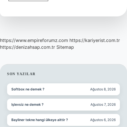
kaç
km
hız
yapar
?
https://www.empireforumz.com
https://kariyerist.com.tr
https://denizahsap.com.tr
Sitemap
SIDEBAR
SON YAZILAR
Softbox ne demek ?
Ağustos 8, 2026
Işlevsiz ne demek ?
Ağustos 7, 2026
Bayliner tekne hangi ülkeye aittir ?
Ağustos 6, 2026