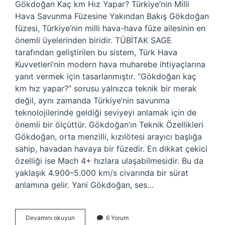
Gökdoğan Kaç km Hız Yapar? Türkiye’nin Milli
Hava Savunma Füzesine Yakından Bakış Gökdoğan
füzesi, Türkiye’nin milli hava-hava füze ailesinin en
önemli üyelerinden biridir. TÜBİTAK SAGE
tarafından geliştirilen bu sistem, Türk Hava
Kuvvetleri’nin modern hava muharebe ihtiyaçlarına
yanıt vermek için tasarlanmıştır. “Gökdoğan kaç
km hız yapar?” sorusu yalnızca teknik bir merak
değil, aynı zamanda Türkiye’nin savunma
teknolojilerinde geldiği seviyeyi anlamak için de
önemli bir ölçüttür. Gökdoğan’ın Teknik Özellikleri
Gökdoğan, orta menzilli, kızılötesi arayıcı başlığa
sahip, havadan havaya bir füzedir. En dikkat çekici
özelliği ise Mach 4+ hızlara ulaşabilmesidir. Bu da
yaklaşık 4.900–5.000 km/s civarında bir sürat
anlamına gelir. Yani Gökdoğan, ses…
Gökdoğan
Devamını okuyun
6 Yorum