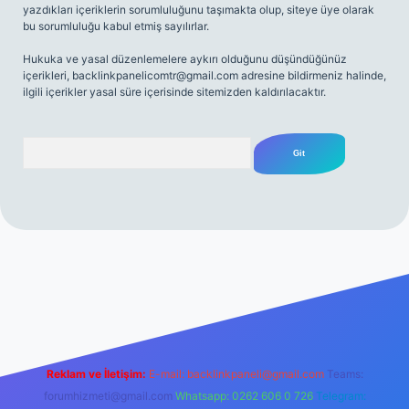
yazdıkları içeriklerin sorumluluğunu taşımakta olup, siteye üye olarak
bu sorumluluğu kabul etmiş sayılırlar.
Hukuka ve yasal düzenlemelere aykırı olduğunu düşündüğünüz
içerikleri,
backlinkpanelicomtr@gmail.com
adresine bildirmeniz halinde,
ilgili içerikler yasal süre içerisinde sitemizden kaldırılacaktır.
Arama
t.net
Reklam ve İletişim:
E-mail:
backlinkpaneli@gmail.com
Teams:
forumhizmeti@gmail.com
Whatsapp: 0262 606 0 726
Telegram: