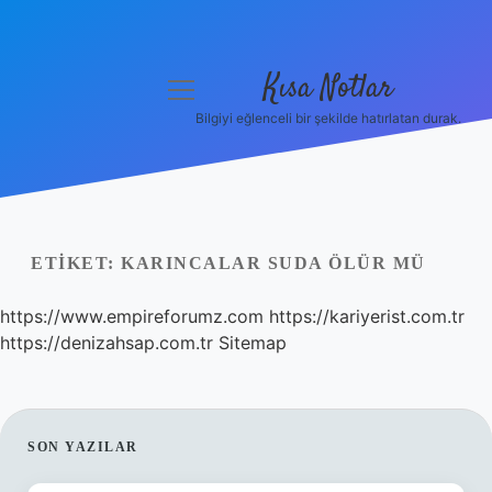
Kısa Notlar
menüyü
aç
Bilgiyi eğlenceli bir şekilde hatırlatan durak.
Anasayfa
Gizlilik Politikası
Yasal Uyarı
ETIKET:
KARINCALAR SUDA ÖLÜR MÜ
Hakkımızda
https://www.empireforumz.com
https://kariyerist.com.tr
https://denizahsap.com.tr
Sitemap
Hakkımızda
SIDEBAR
SON YAZILAR