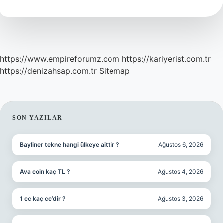
elde
edilir
?
https://www.empireforumz.com
https://kariyerist.com.tr
https://denizahsap.com.tr
Sitemap
SIDEBAR
SON YAZILAR
Bayliner tekne hangi ülkeye aittir ?
Ağustos 6, 2026
Ava coin kaç TL ?
Ağustos 4, 2026
1 cc kaç cc’dir ?
Ağustos 3, 2026