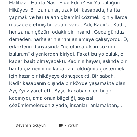
Halihazır Harita Nasıl Elde Edilir? Bir Yolculuğun
Hikâyesi Bir zamanlar, uzak bir kasabada, harita
yapmak ve haritaların gizemini çözmek için yıllarca
mücadele etmiş bir adam vardı. Adı, Kadir’di. Kadir,
her zaman çözüm odaklı bir insandı. Gece gündüz
demeden, haritaların sırrını anlamaya çalışıyordu. O,
erkeklerin dünyasında “ne olursa olsun çözüm
bulurum” diyenlerden biriydi. Fakat bu yolculuk, o
kadar basit olmayacaktı. Kadir’in hayatı, aslında bir
harita çizmenin ne kadar zor olduğunu göstermek
için hazır bir hikâyeye dönüşecekti. Bir sabah,
Kadir kasabanın dışında bir köyde yaşamakta olan
Ayşe’yi ziyaret etti. Ayşe, kasabanın en bilge
kadınıydı, ama onun bilgeliği, sayısal
çözümlemelerden ziyade, insanları anlamaktan,…
Halihazır
Devamını okuyun
7 Yorum
harita
nasıl