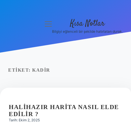
Kısa Notlar
menüyü
aç
Bilgiyi eğlenceli bir şekilde hatırlatan durak.
Anasayfa
Gizlilik Politikası
Yasal Uyarı
ETIKET:
KADIR
Hakkımızda
Hakkımızda
HALIHAZIR HARITA NASIL ELDE
EDILIR ?
Tarih: Ekim 2, 2025