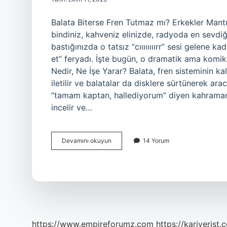
Balata Biterse Fren Tutmaz mı? Erkekler Mantı
bindiniz, kahveniz elinizde, radyoda en sevdiği
bastığınızda o tatsız “cıııııııırr” sesi gelene 
et” feryadı. İşte bugün, o dramatik ama komik
Nedir, Ne İşe Yarar? Balata, fren sisteminin ka
iletilir ve balatalar da disklere sürtünerek ara
“tamam kaptan, hallediyorum” diyen kahraman
incelir ve…
Balata
Devamını okuyun
14 Yorum
biterse
fren
tutmaz
mı
?
https://www.empireforumz.com
https://kariyerist.