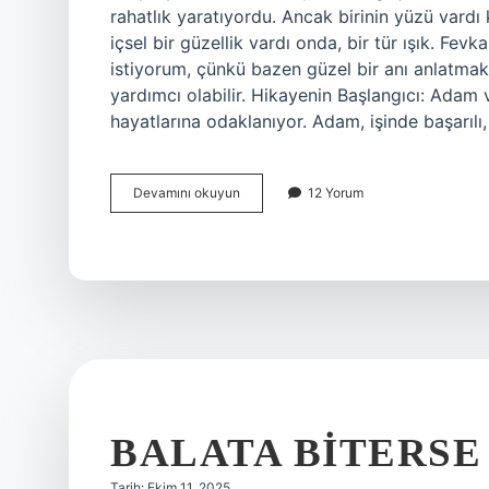
rahatlık yaratıyordu. Ancak birinin yüzü vardı
içsel bir güzellik vardı onda, bir tür ışık. Fev
istiyorum, çünkü bazen güzel bir anı anlatma
yardımcı olabilir. Hikayenin Başlangıcı: Adam
hayatlarına odaklanıyor. Adam, işinde başarılı
Fevkalade
Devamını okuyun
12 Yorum
hal
ne
demek
?
BALATA BITERSE
Tarih: Ekim 11, 2025