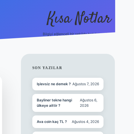
Kısa Notlar
Bilgiyi eğlenceli bir şekilde hatırlatan durak.
tulipbet
elexbett.net
SIDEBAR
SON YAZILAR
Işlevsiz ne demek ?
Ağustos 7, 2026
Bayliner tekne hangi
Ağustos 6,
ülkeye aittir ?
2026
Ava coin kaç TL ?
Ağustos 4, 2026