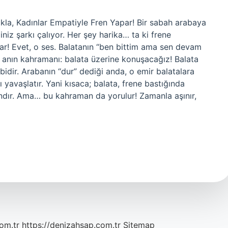
kla, Kadınlar Empatiyle Fren Yapar! Bir sabah arabaya
niz şarkı çalıyor. Her şey harika… ta ki frene
kadar! Evet, o ses. Balatanın “ben bittim ama sen devam
 anın kahramanı: balata üzerine konuşacağız! Balata
lbidir. Arabanın “dur” dediği anda, o emir balatalara
cı yavaşlatır. Yani kısaca; balata, frene bastığında
dır. Ama… bu kahraman da yorulur! Zamanla aşınır,
com.tr
https://denizahsap.com.tr
Sitemap