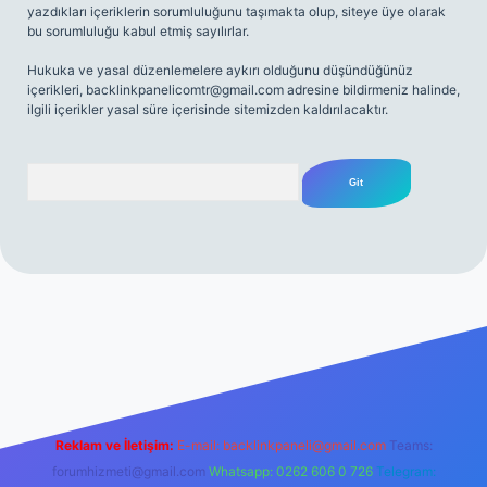
yazdıkları içeriklerin sorumluluğunu taşımakta olup, siteye üye olarak
bu sorumluluğu kabul etmiş sayılırlar.
Hukuka ve yasal düzenlemelere aykırı olduğunu düşündüğünüz
içerikleri,
backlinkpanelicomtr@gmail.com
adresine bildirmeniz halinde,
ilgili içerikler yasal süre içerisinde sitemizden kaldırılacaktır.
Arama
t
elexbett.net
Reklam ve İletişim:
E-mail:
backlinkpaneli@gmail.com
Teams:
forumhizmeti@gmail.com
Whatsapp: 0262 606 0 726
Telegram: