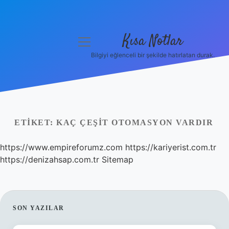
Kısa Notlar
menüyü
aç
Bilgiyi eğlenceli bir şekilde hatırlatan durak.
Anasayfa
Gizlilik Politikası
Yasal Uyarı
ETIKET:
KAÇ ÇEŞIT OTOMASYON VARDIR
Hakkımızda
https://www.empireforumz.com
https://kariyerist.com.tr
https://denizahsap.com.tr
Sitemap
Hakkımızda
SIDEBAR
SON YAZILAR