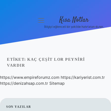
Kısa Notlar
menüyü
aç
Bilgiyi eğlenceli bir şekilde hatırlatan durak.
Anasayfa
Gizlilik Politikası
Yasal Uyarı
ETIKET:
KAÇ ÇEŞIT LOR PEYNIRI
VARDIR
Hakkımızda
https://www.empireforumz.com
https://kariyerist.com.tr
Hakkımızda
https://denizahsap.com.tr
Sitemap
SIDEBAR
SON YAZILAR