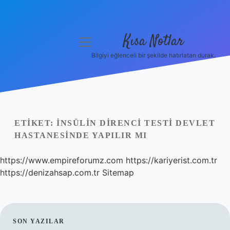
Kısa Notlar
menüyü
aç
Bilgiyi eğlenceli bir şekilde hatırlatan durak.
Anasayfa
Gizlilik Politikası
Yasal Uyarı
ETIKET:
İNSÜLIN DIRENCI TESTI DEVLET
HASTANESINDE YAPILIR MI
Hakkımızda
https://www.empireforumz.com
https://kariyerist.com.tr
Hakkımızda
https://denizahsap.com.tr
Sitemap
SIDEBAR
SON YAZILAR