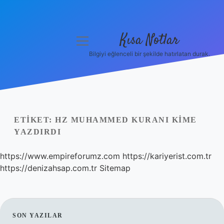
Kısa Notlar
menüyü
aç
Bilgiyi eğlenceli bir şekilde hatırlatan durak.
Anasayfa
Gizlilik Politikası
Yasal Uyarı
ETIKET:
HZ MUHAMMED KURANI KIME
YAZDIRDI
Hakkımızda
https://www.empireforumz.com
https://kariyerist.com.tr
Hakkımızda
https://denizahsap.com.tr
Sitemap
SIDEBAR
SON YAZILAR