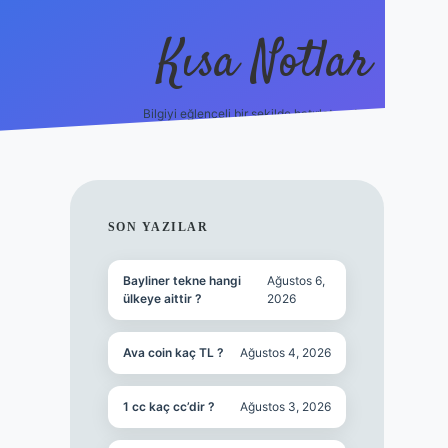
Kısa Notlar
Bilgiyi eğlenceli bir şekilde hatırlatan durak.
tulipbet
SIDEBAR
SON YAZILAR
Bayliner tekne hangi
Ağustos 6,
ülkeye aittir ?
2026
Ava coin kaç TL ?
Ağustos 4, 2026
1 cc kaç cc’dir ?
Ağustos 3, 2026